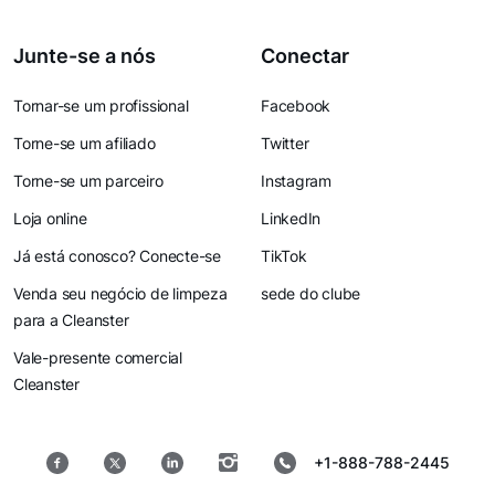
Junte-se a nós
Conectar
Tornar-se um profissional
Facebook
Torne-se um afiliado
Twitter
Torne-se um parceiro
Instagram
Loja online
LinkedIn
Já está conosco? Conecte-se
TikTok
Venda seu negócio de limpeza
sede do clube
para a Cleanster
Vale-presente comercial
Cleanster
+1-888-788-2445