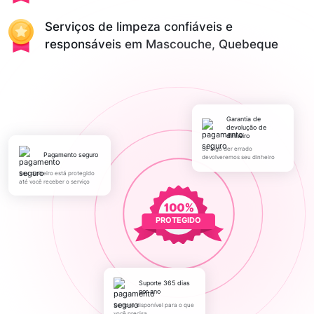
Serviços de limpeza confiáveis e
responsáveis em Mascouche, Quebeque
Garantia de
devolução de
dinheiro
Se algo der errado
pagamento seguro
devolveremos seu dinheiro
Seu dinheiro está protegido
até você receber o serviço
PROTEGIDO
Suporte 365 dias
por ano
Sempre disponível para o que
você precisa