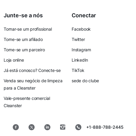
Junte-se a nós
Conectar
Tornar-se um profissional
Facebook
Torne-se um afiliado
Twitter
Torne-se um parceiro
Instagram
Loja online
LinkedIn
Já está conosco? Conecte-se
TikTok
Venda seu negócio de limpeza
sede do clube
para a Cleanster
Vale-presente comercial
Cleanster
+1-888-788-2445