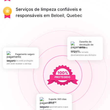
Serviços de limpeza confiáveis e
responsáveis em Beloeil, Quebec
Garantia de
devolução de
dinheiro
Se algo der errado
pagamento seguro
devolveremos seu dinheiro
Seu dinheiro está protegido
até você receber o serviço
PROTEGIDO
Suporte 365 dias
por ano
Sempre disponível para o que
você precisa