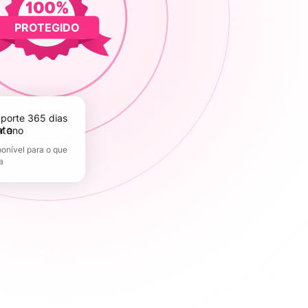
PROTEGIDO
r ano
onível para o que
a