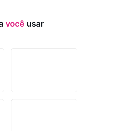
ia
você
usar