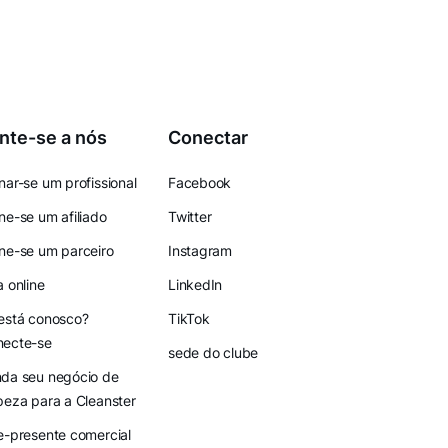
nte-se a nós
Conectar
nar-se um profissional
Facebook
ne-se um afiliado
Twitter
ne-se um parceiro
Instagram
a online
LinkedIn
está conosco?
TikTok
necte-se
sede do clube
da seu negócio de
peza para a Cleanster
e-presente comercial