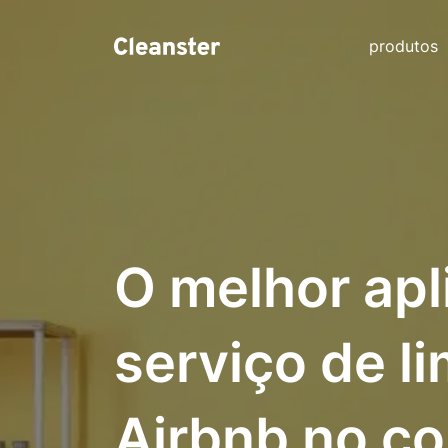
produtos
O melhor apl
serviço de l
Airbnb no c