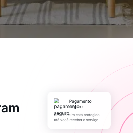
pagamento
ram
seguro
Seu dinheiro está protegido
até você receber o serviço