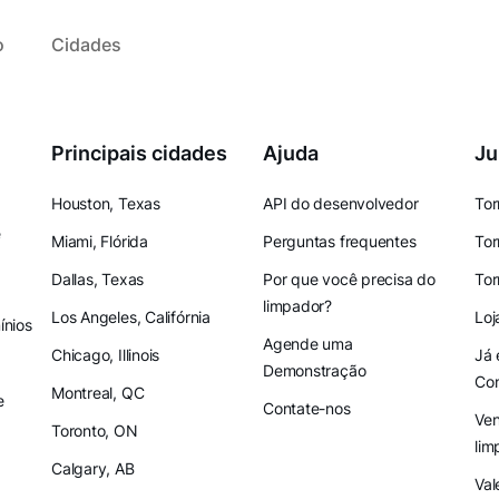
o
Cidades
Principais cidades
Ajuda
Ju
Houston, Texas
API do desenvolvedor
Tor
e
Miami, Flórida
Perguntas frequentes
Tor
Dallas, Texas
Por que você precisa do
Tor
limpador?
Los Angeles, Califórnia
Loj
nios
Agende uma
Chicago, Illinois
Já 
Demonstração
Co
Montreal, QC
e
Contate-nos
Ven
Toronto, ON
lim
Calgary, AB
Val