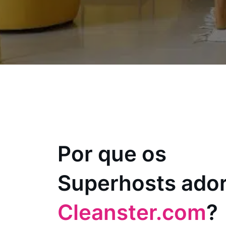
Por que os
Superhosts ado
Cleanster.com
?