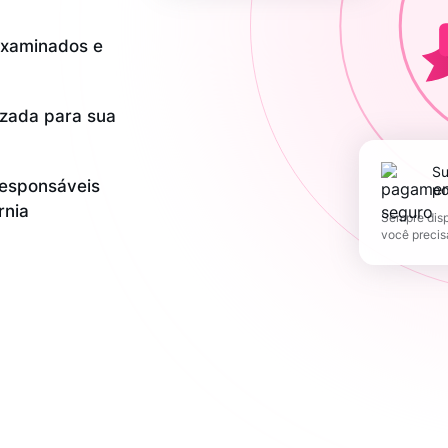
examinados e
zada para sua
Suporte 365 dias
responsáveis
po
rnia
Sempre disp
você precis