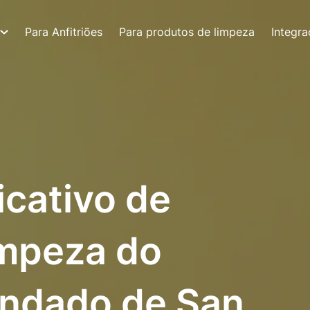
Para Anfitriões
Para produtos de limpeza
Integr
icativo de
impeza do
ondado de San