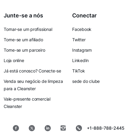
Junte-se a nós
Conectar
Tornar-se um profissional
Facebook
Torne-se um afiliado
Twitter
Torne-se um parceiro
Instagram
Loja online
LinkedIn
Já está conosco? Conecte-se
TikTok
Venda seu negócio de limpeza
sede do clube
para a Cleanster
Vale-presente comercial
Cleanster
+1-888-788-2445