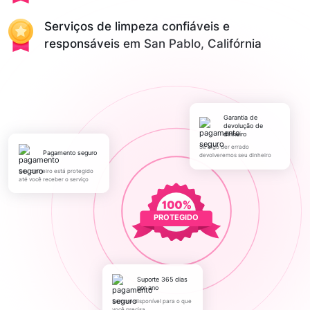
Serviços de limpeza confiáveis e
responsáveis em San Pablo, Califórnia
Garantia de
devolução de
dinheiro
Se algo der errado
pagamento seguro
devolveremos seu dinheiro
Seu dinheiro está protegido
até você receber o serviço
PROTEGIDO
Suporte 365 dias
por ano
Sempre disponível para o que
você precisa