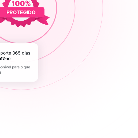
PROTEGIDO
r ano
onível para o que
a