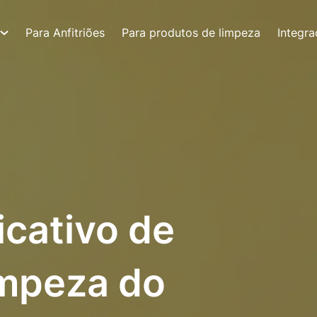
Para Anfitriões
Para produtos de limpeza
Integr
icativo de
impeza do