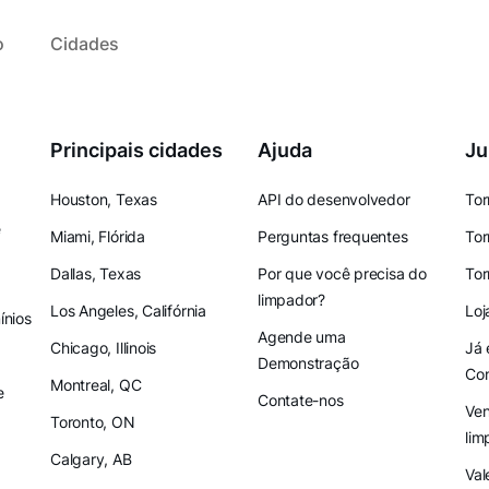
o
Cidades
Principais cidades
Ajuda
Ju
Houston, Texas
API do desenvolvedor
Tor
e
Miami, Flórida
Perguntas frequentes
Tor
Dallas, Texas
Por que você precisa do
Tor
limpador?
Los Angeles, Califórnia
Loj
nios
Agende uma
Chicago, Illinois
Já 
Demonstração
Co
Montreal, QC
e
Contate-nos
Ven
Toronto, ON
lim
Calgary, AB
Val