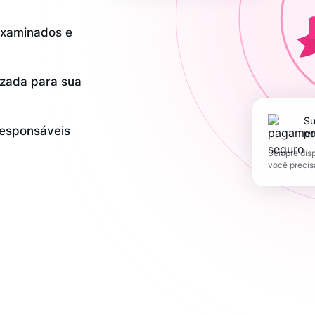
examinados e
zada para sua
Suporte 365 dias
responsáveis
po
Sempre disp
você precis