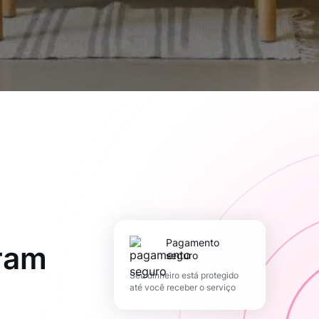
pagamento
ram
seguro
Seu dinheiro está protegido
até você receber o serviço