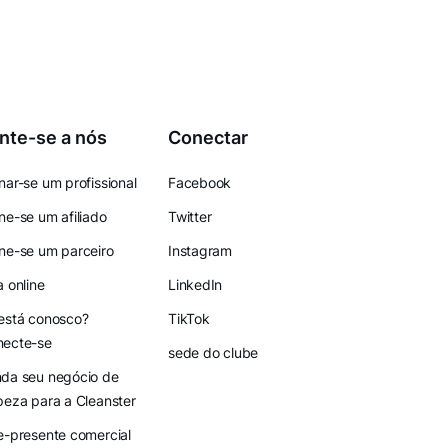
nte-se a nós
Conectar
nar-se um profissional
Facebook
ne-se um afiliado
Twitter
ne-se um parceiro
Instagram
a online
LinkedIn
está conosco?
TikTok
necte-se
sede do clube
da seu negócio de
peza para a Cleanster
e-presente comercial