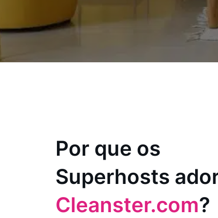
Por que os
Superhosts ado
Cleanster.com
?