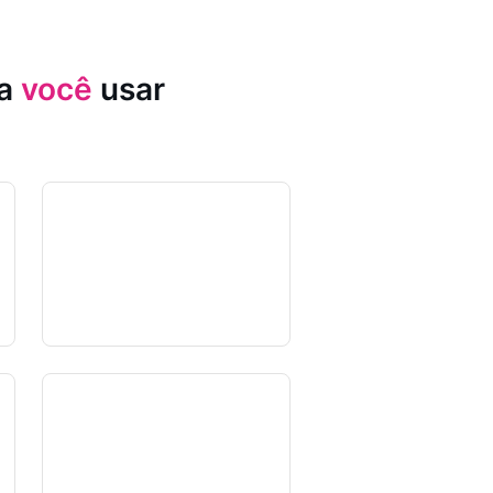
ia
você
usar