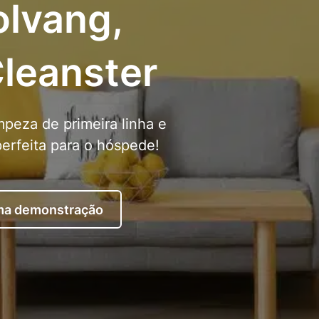
olvang,
Cleanster
peza de primeira linha e
erfeita para o hóspede!
uma demonstração