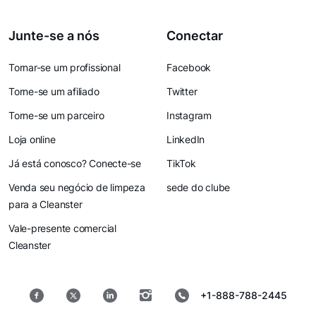
Junte-se a nós
Conectar
Tornar-se um profissional
Facebook
Torne-se um afiliado
Twitter
Torne-se um parceiro
Instagram
Loja online
LinkedIn
Já está conosco? Conecte-se
TikTok
Venda seu negócio de limpeza
sede do clube
para a Cleanster
Vale-presente comercial
Cleanster
+1-888-788-2445