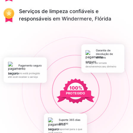
Serviços de limpeza confiáveis e
responsáveis em Windermere, Flórida
Garantia de
devolução de
dinheiro
Se algo der errado
pagamento seguro
devolveremos seu dinheiro
Seu dinheiro está protegido
até você receber o serviço
PROTEGIDO
Suporte 365 dias
por ano
Sempre disponível para o que
você precisa