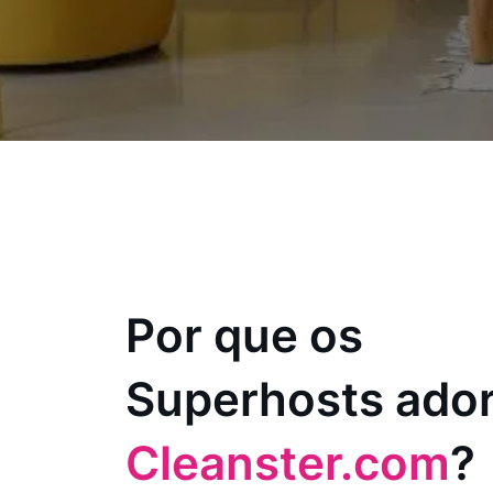
Por que os
Superhosts ado
Cleanster.com
?