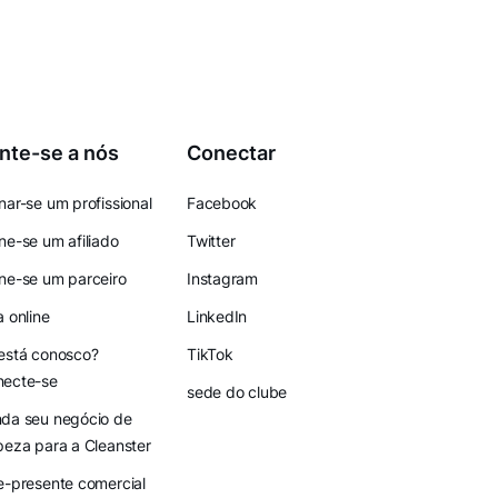
nte-se a nós
Conectar
nar-se um profissional
Facebook
ne-se um afiliado
Twitter
ne-se um parceiro
Instagram
a online
LinkedIn
está conosco?
TikTok
necte-se
sede do clube
da seu negócio de
peza para a Cleanster
e-presente comercial