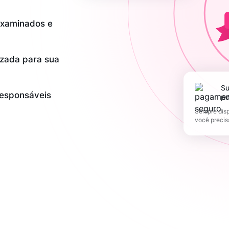
examinados e
zada para sua
Suporte 365 dias
responsáveis
po
Sempre disp
você precis