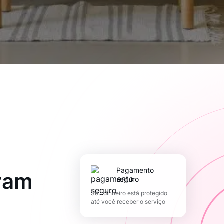
pagamento
ram
seguro
Seu dinheiro está protegido
até você receber o serviço