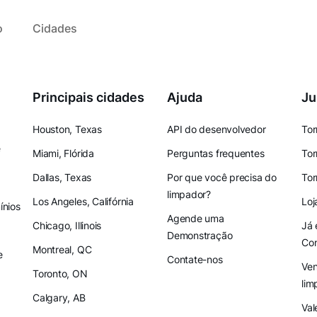
o
Cidades
Principais cidades
Ajuda
Ju
Houston, Texas
API do desenvolvedor
Tor
e
Miami, Flórida
Perguntas frequentes
Tor
Dallas, Texas
Por que você precisa do
Tor
limpador?
Los Angeles, Califórnia
Loj
nios
Agende uma
Chicago, Illinois
Já 
Demonstração
Co
Montreal, QC
e
Contate-nos
Ven
Toronto, ON
lim
Calgary, AB
Val