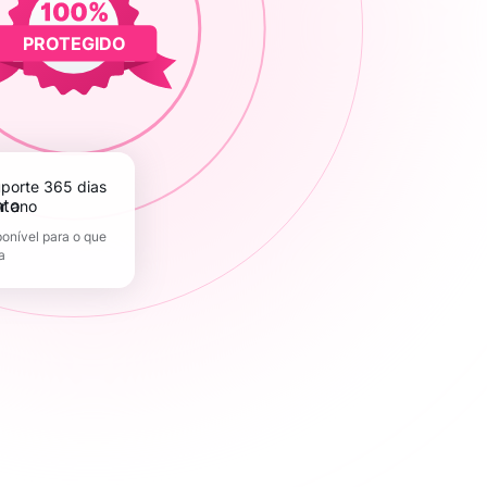
PROTEGIDO
r ano
onível para o que
a