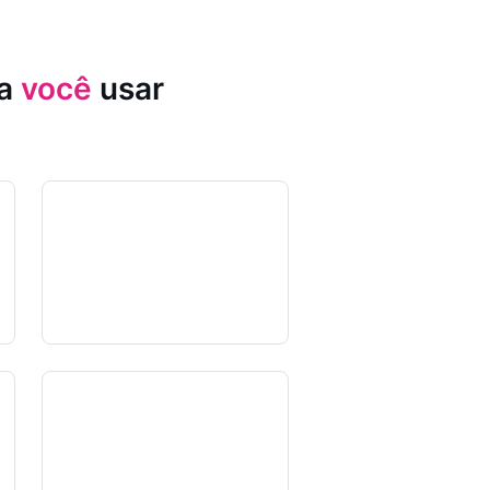
ia
você
usar