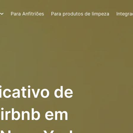
Para Anfitriões
Para produtos de limpeza
Integr
icativo de
Airbnb em