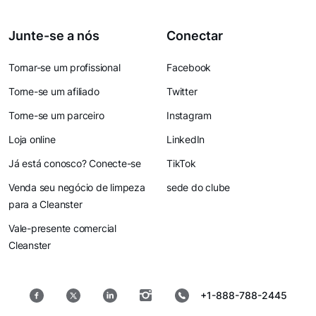
Junte-se a nós
Conectar
Tornar-se um profissional
Facebook
Torne-se um afiliado
Twitter
Torne-se um parceiro
Instagram
Loja online
LinkedIn
Já está conosco? Conecte-se
TikTok
Venda seu negócio de limpeza
sede do clube
para a Cleanster
Vale-presente comercial
Cleanster
+1-888-788-2445