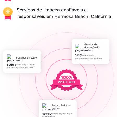
Serviços de limpeza confiáveis e
responsáveis em Hermosa Beach, Califórnia
Garantia de
devolução de
dinheiro
Se algo der errado
pagamento seguro
devolveremos seu dinheiro
Seu dinheiro está protegido
até você receber o serviço
PROTEGIDO
Suporte 365 dias
por ano
Sempre disponível para o que
você precisa