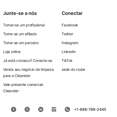
Junte-se a nós
Conectar
Tornar-se um profissional
Facebook
Torne-se um afiliado
Twitter
Torne-se um parceiro
Instagram
Loja online
LinkedIn
Já está conosco? Conecte-se
TikTok
Venda seu negócio de limpeza
sede do clube
para a Cleanster
Vale-presente comercial
Cleanster
+1-888-788-2445