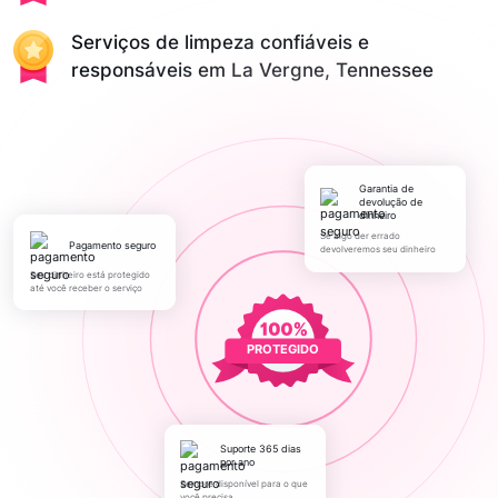
Serviços de limpeza confiáveis e
responsáveis em La Vergne, Tennessee
Garantia de
devolução de
dinheiro
Se algo der errado
pagamento seguro
devolveremos seu dinheiro
Seu dinheiro está protegido
até você receber o serviço
PROTEGIDO
Suporte 365 dias
por ano
Sempre disponível para o que
você precisa