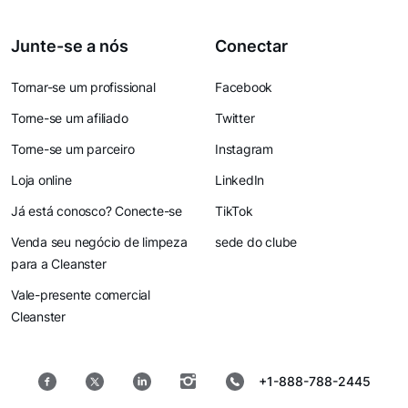
Junte-se a nós
Conectar
Tornar-se um profissional
Facebook
Torne-se um afiliado
Twitter
Torne-se um parceiro
Instagram
Loja online
LinkedIn
Já está conosco? Conecte-se
TikTok
Venda seu negócio de limpeza
sede do clube
para a Cleanster
Vale-presente comercial
Cleanster
+1-888-788-2445