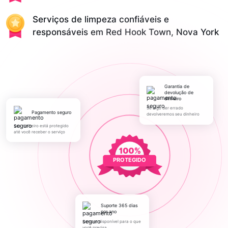
Serviços de limpeza confiáveis e
responsáveis em Red Hook Town, Nova York
Garantia de
devolução de
dinheiro
Se algo der errado
pagamento seguro
devolveremos seu dinheiro
Seu dinheiro está protegido
até você receber o serviço
PROTEGIDO
Suporte 365 dias
por ano
Sempre disponível para o que
você precisa