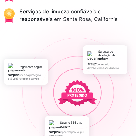
Serviços de limpeza confiáveis e
responsáveis em Santa Rosa, Califórnia
Garantia de
devolução de
dinheiro
Se algo der errado
pagamento seguro
devolveremos seu dinheiro
Seu dinheiro está protegido
até você receber o serviço
PROTEGIDO
Suporte 365 dias
por ano
Sempre disponível para o que
você precisa