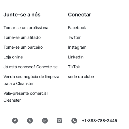
Junte-se a nós
Conectar
Tornar-se um profissional
Facebook
Torne-se um afiliado
Twitter
Torne-se um parceiro
Instagram
Loja online
LinkedIn
Já está conosco? Conecte-se
TikTok
Venda seu negócio de limpeza
sede do clube
para a Cleanster
Vale-presente comercial
Cleanster
+1-888-788-2445