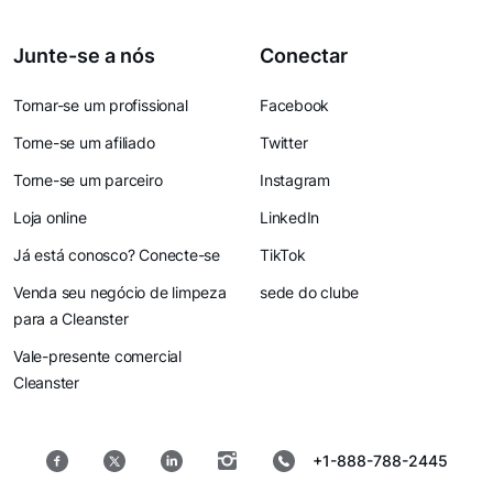
Junte-se a nós
Conectar
Tornar-se um profissional
Facebook
Torne-se um afiliado
Twitter
Torne-se um parceiro
Instagram
Loja online
LinkedIn
Já está conosco? Conecte-se
TikTok
Venda seu negócio de limpeza
sede do clube
para a Cleanster
Vale-presente comercial
Cleanster
+1-888-788-2445