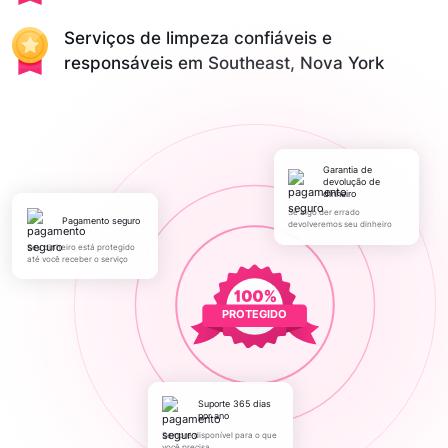
Serviços de limpeza confiáveis e
responsáveis em Southeast, Nova York
Garantia de
devolução de
dinheiro
Se algo der errado
pagamento seguro
devolveremos seu dinheiro
Seu dinheiro está protegido
até você receber o serviço
PROTEGIDO
Suporte 365 dias
por ano
Sempre disponível para o que
você precisa