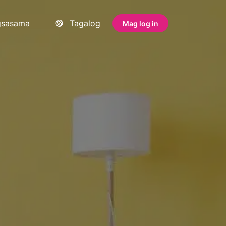
gsasama
Tagalog
Mag log in