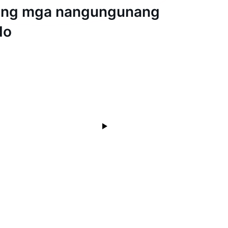
ang mga nangungunang
do