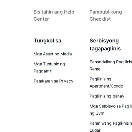
Bisitahin ang Help
Pampublikong
Center
Checklist
Tungkol sa
Serbisyong
tagapaglinis
Mga Asset ng Media
Panandaliang Paglilinis
Mga Tuntunin ng
Renta
Paggamit
Paglilinis ng
Patakaran sa Privacy
Apartment/Condo
Paglilinis ng bahay
Mga Serbisyo sa Paglil
ng Gym
Karaniwang Paglilinis 
Lugar