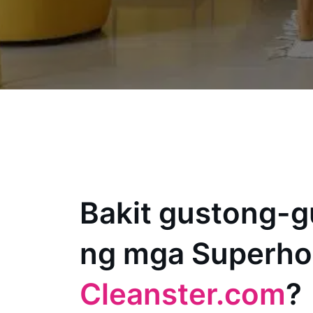
Bakit gustong-g
ng mga Superho
Cleanster.com
?