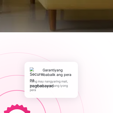
Garantiyang
ibabalik ang pera
Kung may nangyaring mali,
ire-refund namin ang iyong
pera