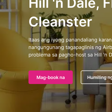
Hill 'n Dale, 
Cleanster
Itaas ang iyong panandaliang kara
nangungunang tagapaglinis ng Airb
problema sa pagho-host sa Hill 'n D
Mag-book na
Humiling n