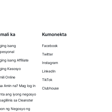
mali ka
Kumonekta
ing isang
Facebook
pesyonal
Twitter
ing isang Affiliate
Instagram
ging Kasosyo
LinkedIn
ili Online
TikTok
a Amin na? Mag log in
Clubhouse
nta ang iyong negosyo
paglilinis sa Cleanster
pon ng Negosyo ng