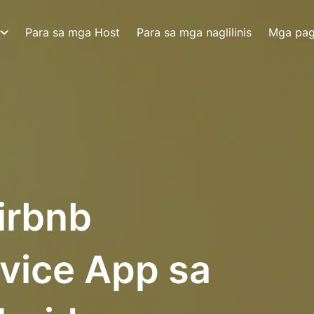
Para sa mga Host
Para sa mga naglilinis
Mga pa
irbnb
vice App sa