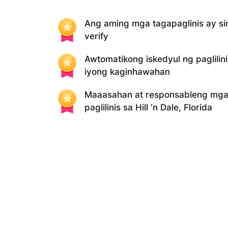
Ang aming mga tagapaglinis ay sin
verify
Awtomatikong iskedyul ng paglilin
iyong kaginhawahan
Maaasahan at responsableng mga 
paglilinis sa Hill 'n Dale, Florida