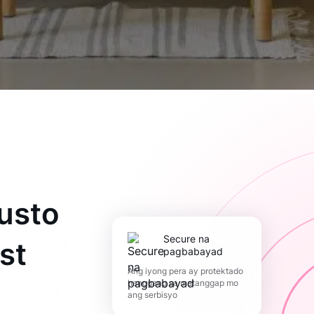
usto
Secure na
st
pagbabayad
Ang iyong pera ay protektado
hanggang sa matanggap mo
ang serbisyo