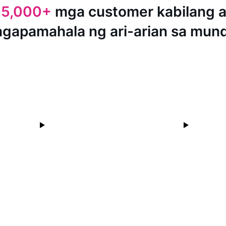
15,000+
mga customer kabilang 
agapamahala ng ari-arian sa mun