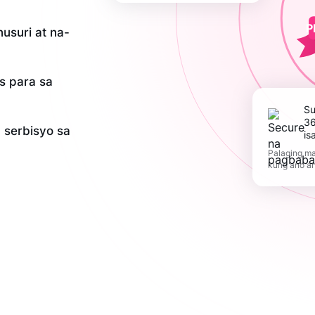
P
usuri at na-
is para sa
Suportahan ang
36
serbisyo sa
is
Palaging ma
kung ano a