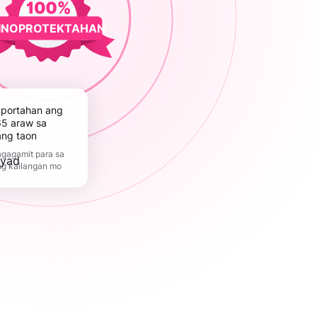
INOPROTEKTAHAN
5 araw sa
ang taon
gagamit para sa
ng kailangan mo