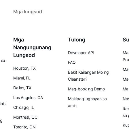
Mga lungsod
Mga
Tulong
Su
Nangungunang
Developer API
Mag
Lungsod
Pro
 sa
FAQ
Houston, TX
Mag
Bakit Kailangan Mo ng
Miami, FL
Cleanster?
Ma
Dallas, TX
Mag-book ng Demo
Mam
Los Angeles, CA
Makipag-ugnayan sa
Nas
inis
amin
Chicago, IL
Ibe
sa 
Montreal, QC
ng
Ku
Toronto, ON