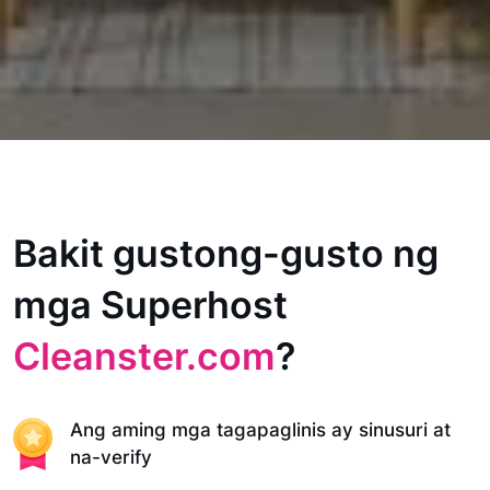
Bakit gustong-gusto ng
mga Superhost
Cleanster.com
?
Ang aming mga tagapaglinis ay sinusuri at
na-verify