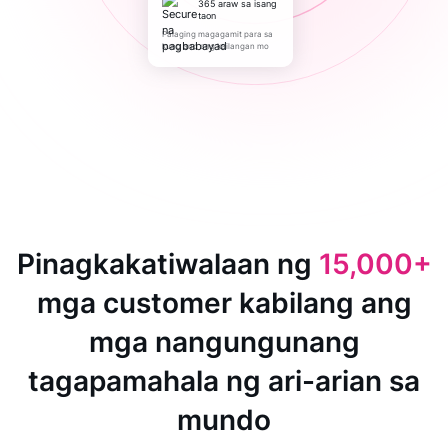
365 araw sa isang
taon
Palaging magagamit para sa
kung ano ang kailangan mo
Pinagkakatiwalaan ng
15,000+
mga customer kabilang ang
mga nangungunang
tagapamahala ng ari-arian sa
mundo