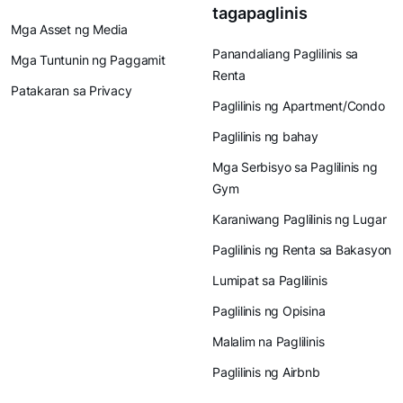
tagapaglinis
Mga Asset ng Media
Panandaliang Paglilinis sa
Mga Tuntunin ng Paggamit
Renta
Patakaran sa Privacy
Paglilinis ng Apartment/Condo
Paglilinis ng bahay
Mga Serbisyo sa Paglilinis ng
Gym
Karaniwang Paglilinis ng Lugar
Paglilinis ng Renta sa Bakasyon
Lumipat sa Paglilinis
Paglilinis ng Opisina
Malalim na Paglilinis
Paglilinis ng Airbnb