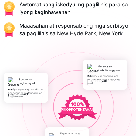
Awtomatikong iskedyul ng paglilinis para sa
iyong kaginhawahan
Maaasahan at responsableng mga serbisyo
sa paglilinis sa New Hyde Park, New York
Garantiyang
ibabalik ang pera
Kung may nangyaring mali,
Secure na
ire-refund namin ang iyong
pagbabayad
pera
Ang iyong pera ay protektado
hanggang sa matanggap mo
ang serbisyo
PINOPROTEKTAHAN
Suportahan ang