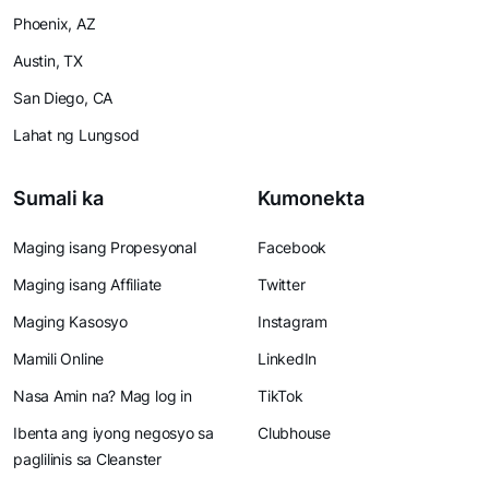
Phoenix, AZ
Austin, TX
San Diego, CA
Lahat ng Lungsod
Sumali ka
Kumonekta
Maging isang Propesyonal
Facebook
Maging isang Affiliate
Twitter
Maging Kasosyo
Instagram
Mamili Online
LinkedIn
Nasa Amin na? Mag log in
TikTok
Ibenta ang iyong negosyo sa
Clubhouse
paglilinis sa Cleanster