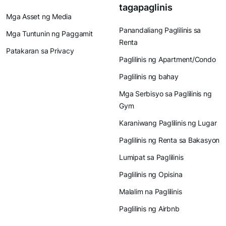
tagapaglinis
Mga Asset ng Media
Panandaliang Paglilinis sa
Mga Tuntunin ng Paggamit
Renta
Patakaran sa Privacy
Paglilinis ng Apartment/Condo
Paglilinis ng bahay
Mga Serbisyo sa Paglilinis ng
Gym
Karaniwang Paglilinis ng Lugar
Paglilinis ng Renta sa Bakasyon
Lumipat sa Paglilinis
Paglilinis ng Opisina
Malalim na Paglilinis
Paglilinis ng Airbnb