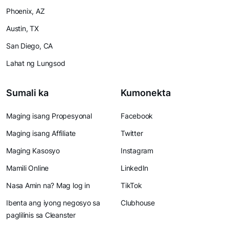
Phoenix, AZ
Austin, TX
San Diego, CA
Lahat ng Lungsod
Sumali ka
Kumonekta
Maging isang Propesyonal
Facebook
Maging isang Affiliate
Twitter
Maging Kasosyo
Instagram
Mamili Online
LinkedIn
Nasa Amin na? Mag log in
TikTok
Ibenta ang iyong negosyo sa
Clubhouse
paglilinis sa Cleanster