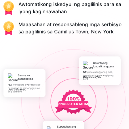
Awtomatikong iskedyul ng paglilinis para sa
iyong kaginhawahan
Maaasahan at responsableng mga serbisyo
sa paglilinis sa Camillus Town, New York
Garantiyang
ibabalik ang pera
Kung may nangyaring mali,
Secure na
ire-refund namin ang iyong
pagbabayad
pera
Ang iyong pera ay protektado
hanggang sa matanggap mo
ang serbisyo
PINOPROTEKTAHAN
Suportahan ang