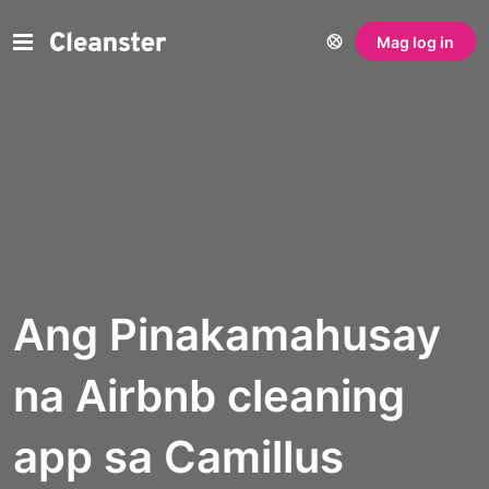
Mag log in
Ang Pinakamahusay
na Airbnb cleaning
app sa Camillus