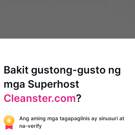
Bakit gustong-gusto ng
mga Superhost
Cleanster.com
?
Ang aming mga tagapaglinis ay sinusuri at
na-verify