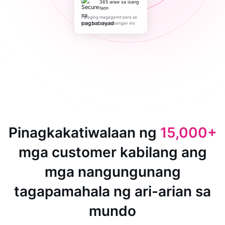
365 araw sa isang
taon
Palaging magagamit para sa
kung ano ang kailangan mo
Pinagkakatiwalaan ng
15,000+
mga customer kabilang ang
mga nangungunang
tagapamahala ng ari-arian sa
mundo