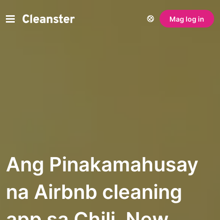
Mag log in
Ang Pinakamahusay
na Airbnb cleaning
app sa Chili, New