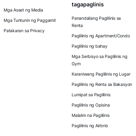
tagapaglinis
Mga Asset ng Media
Panandaliang Paglilinis sa
Mga Tuntunin ng Paggamit
Renta
Patakaran sa Privacy
Paglilinis ng Apartment/Condo
Paglilinis ng bahay
Mga Serbisyo sa Paglilinis ng
Gym
Karaniwang Paglilinis ng Lugar
Paglilinis ng Renta sa Bakasyon
Lumipat sa Paglilinis
Paglilinis ng Opisina
Malalim na Paglilinis
Paglilinis ng Airbnb