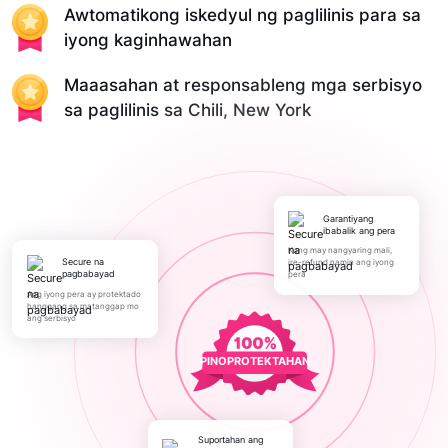
Awtomatikong iskedyul ng paglilinis para sa
iyong kaginhawahan
Maaasahan at responsableng mga serbisyo
sa paglilinis sa Chili, New York
Garantiyang
ibabalik ang pera
Kung may nangyaring mali,
Secure na
ire-refund namin ang iyong
pagbabayad
pera
Ang iyong pera ay protektado
hanggang sa matanggap mo
ang serbisyo
PINOPROTEKTAHAN
Suportahan ang