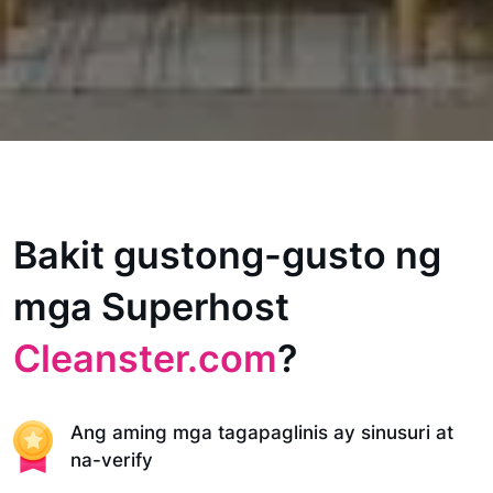
Bakit gustong-gusto ng
mga Superhost
Cleanster.com
?
Ang aming mga tagapaglinis ay sinusuri at
na-verify