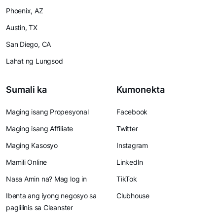
Phoenix, AZ
Austin, TX
San Diego, CA
Lahat ng Lungsod
Sumali ka
Kumonekta
Maging isang Propesyonal
Facebook
Maging isang Affiliate
Twitter
Maging Kasosyo
Instagram
Mamili Online
LinkedIn
Nasa Amin na? Mag log in
TikTok
Ibenta ang iyong negosyo sa
Clubhouse
paglilinis sa Cleanster