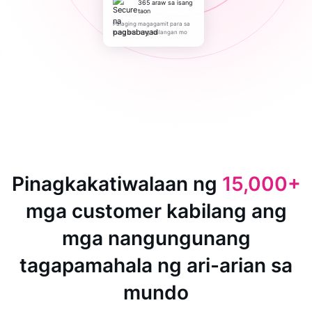
365 araw sa isang
taon
Palaging magagamit para sa
kung ano ang kailangan mo
Pinagkakatiwalaan ng
15,000+
mga customer kabilang ang
mga nangungunang
tagapamahala ng ari-arian sa
mundo