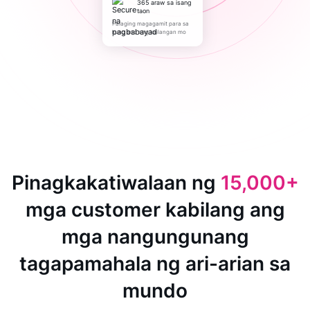
365 araw sa isang
taon
Palaging magagamit para sa
kung ano ang kailangan mo
Pinagkakatiwalaan ng
15,000+
mga customer kabilang ang
mga nangungunang
tagapamahala ng ari-arian sa
mundo