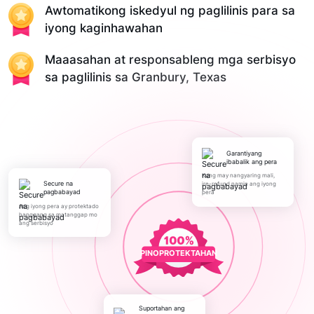
Awtomatikong iskedyul ng paglilinis para sa
iyong kaginhawahan
Maaasahan at responsableng mga serbisyo
sa paglilinis sa Granbury, Texas
Garantiyang
ibabalik ang pera
Kung may nangyaring mali,
Secure na
ire-refund namin ang iyong
pagbabayad
pera
Ang iyong pera ay protektado
hanggang sa matanggap mo
ang serbisyo
PINOPROTEKTAHAN
Suportahan ang