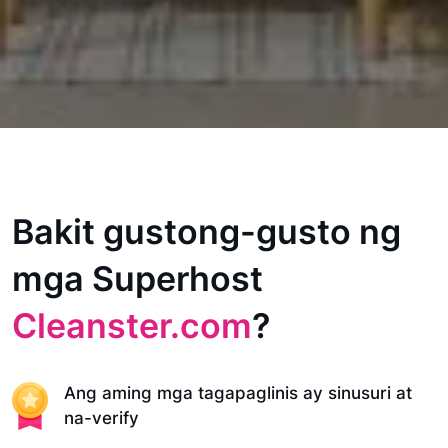
Bakit gustong-gusto ng
mga Superhost
Cleanster.com
?
Ang aming mga tagapaglinis ay sinusuri at
na-verify