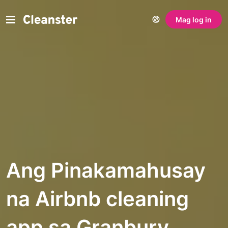
Mag log in
Ang Pinakamahusay
na Airbnb cleaning
app sa Granbury,