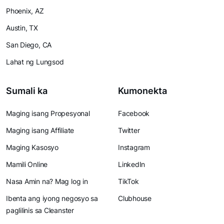
Phoenix, AZ
Austin, TX
San Diego, CA
Lahat ng Lungsod
Sumali ka
Kumonekta
Maging isang Propesyonal
Facebook
Maging isang Affiliate
Twitter
Maging Kasosyo
Instagram
Mamili Online
LinkedIn
Nasa Amin na? Mag log in
TikTok
Ibenta ang iyong negosyo sa
Clubhouse
paglilinis sa Cleanster