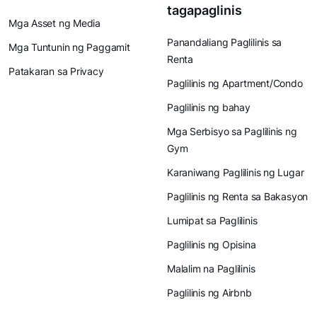
tagapaglinis
Mga Asset ng Media
Panandaliang Paglilinis sa
Mga Tuntunin ng Paggamit
Renta
Patakaran sa Privacy
Paglilinis ng Apartment/Condo
Paglilinis ng bahay
Mga Serbisyo sa Paglilinis ng
Gym
Karaniwang Paglilinis ng Lugar
Paglilinis ng Renta sa Bakasyon
Lumipat sa Paglilinis
Paglilinis ng Opisina
Malalim na Paglilinis
Paglilinis ng Airbnb