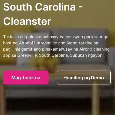
South Carolina -
Cleanster
Tuklasin ang pinakamahusay na solusyon para sa mga
host ng Airbnb! I-streamline ang iyong routine sa
paglilinis gamit ang pinakamahusay na Airbnb cleaning
app sa Greenville, South Carolina. Subukan ngayon!
Mag-book na
Humiling ng Demo