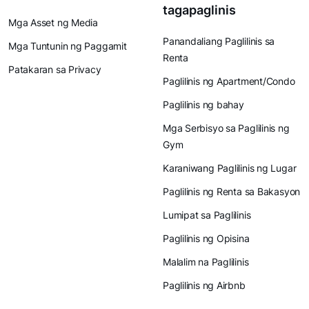
tagapaglinis
Mga Asset ng Media
Panandaliang Paglilinis sa
Mga Tuntunin ng Paggamit
Renta
Patakaran sa Privacy
Paglilinis ng Apartment/Condo
Paglilinis ng bahay
Mga Serbisyo sa Paglilinis ng
Gym
Karaniwang Paglilinis ng Lugar
Paglilinis ng Renta sa Bakasyon
Lumipat sa Paglilinis
Paglilinis ng Opisina
Malalim na Paglilinis
Paglilinis ng Airbnb