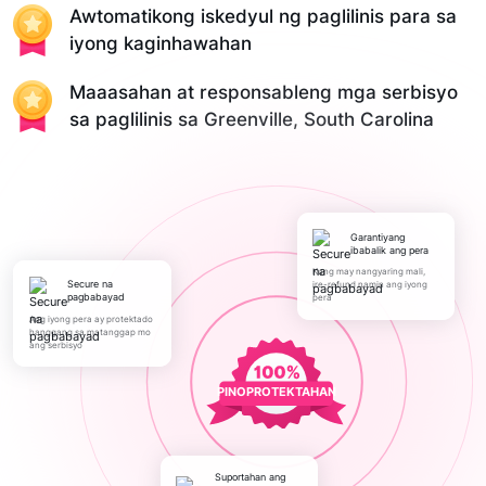
Awtomatikong iskedyul ng paglilinis para sa
iyong kaginhawahan
Maaasahan at responsableng mga serbisyo
sa paglilinis sa Greenville, South Carolina
Garantiyang
ibabalik ang pera
Kung may nangyaring mali,
Secure na
ire-refund namin ang iyong
pagbabayad
pera
Ang iyong pera ay protektado
hanggang sa matanggap mo
ang serbisyo
PINOPROTEKTAHAN
Suportahan ang