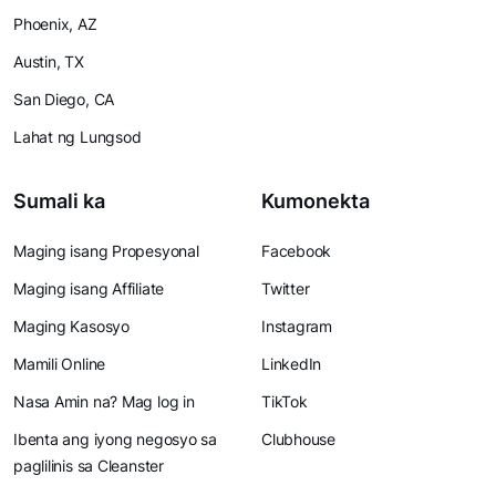
Phoenix, AZ
Austin, TX
San Diego, CA
Lahat ng Lungsod
Sumali ka
Kumonekta
Maging isang Propesyonal
Facebook
Maging isang Affiliate
Twitter
Maging Kasosyo
Instagram
Mamili Online
LinkedIn
Nasa Amin na? Mag log in
TikTok
Ibenta ang iyong negosyo sa
Clubhouse
paglilinis sa Cleanster