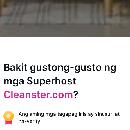
Bakit gustong-gusto ng
mga Superhost
Cleanster.com
?
Ang aming mga tagapaglinis ay sinusuri at
na-verify