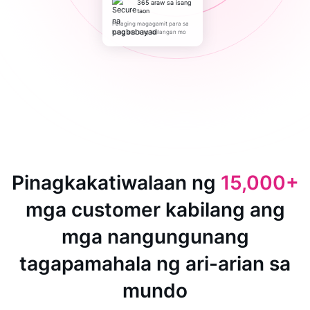
365 araw sa isang
taon
Palaging magagamit para sa
kung ano ang kailangan mo
Pinagkakatiwalaan ng
15,000+
mga customer kabilang ang
mga nangungunang
tagapamahala ng ari-arian sa
mundo