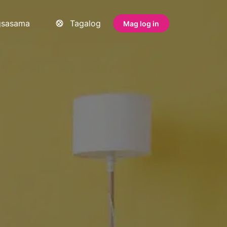
gsasama
Tagalog
Mag log in