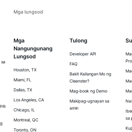
Mga lungsod
Mga
Tulong
Su
Nangungunang
Developer API
Mag
Lungsod
Pro
 sa
FAQ
Houston, TX
Mag
Bakit Kailangan Mo ng
Miami, FL
Cleanster?
Ma
Dallas, TX
Mag-book ng Demo
Mam
Los Angeles, CA
Makipag-ugnayan sa
Nas
inis
amin
Chicago, IL
Ibe
sa 
Montreal, QC
ng
Ku
Toronto, ON