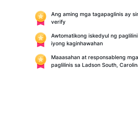
Ang aming mga tagapaglinis ay sin
verify
Awtomatikong iskedyul ng paglilin
iyong kaginhawahan
Maaasahan at responsableng mga 
paglilinis sa Ladson South, Carolin