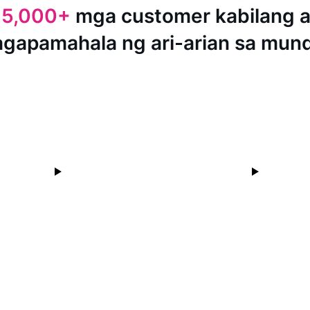
15,000+
mga customer kabilang 
agapamahala ng ari-arian sa mun