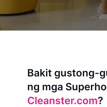
Bakit gustong-g
ng mga Superho
Cleanster.com
?