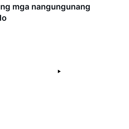
ang mga nangungunang
do