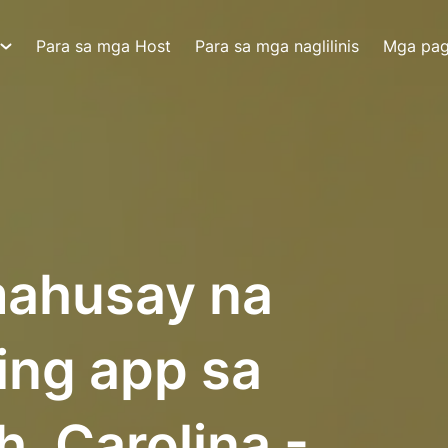
Para sa mga Host
Para sa mga naglilinis
Mga pa
ahusay na
ing app sa
, Carolina -