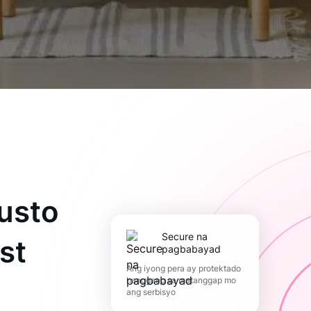
usto
Secure na
st
pagbabayad
Ang iyong pera ay protektado
hanggang sa matanggap mo
ang serbisyo