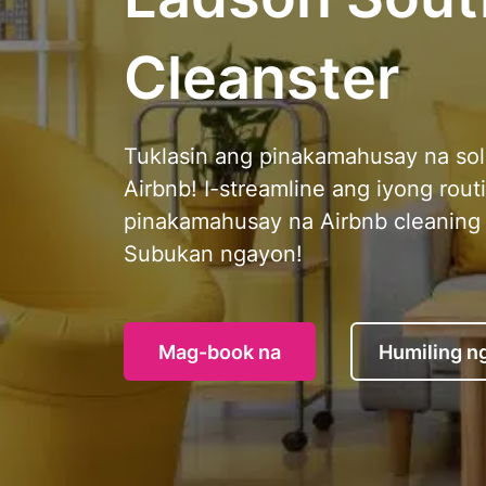
Cleanster
Tuklasin ang pinakamahusay na sol
Airbnb! I-streamline ang iyong routi
pinakamahusay na Airbnb cleaning 
Subukan ngayon!
Mag-book na
Humiling n