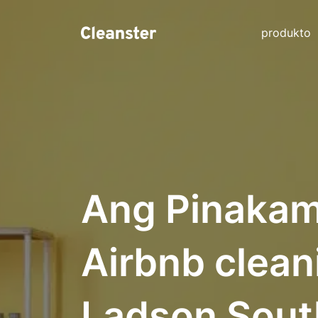
produkto
Ang Pinakam
Airbnb clean
Ladson South