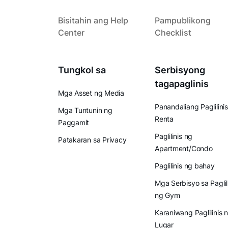
Bisitahin ang Help
Pampublikong
Center
Checklist
Tungkol sa
Serbisyong
tagapaglinis
Mga Asset ng Media
Panandaliang Paglilinis
Mga Tuntunin ng
Renta
Paggamit
Paglilinis ng
Patakaran sa Privacy
Apartment/Condo
Paglilinis ng bahay
Mga Serbisyo sa Paglil
ng Gym
Karaniwang Paglilinis 
Lugar