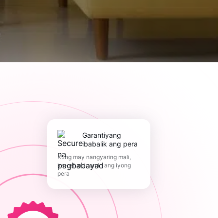
Garantiyang
ibabalik ang pera
Kung may nangyaring mali,
ire-refund namin ang iyong
pera