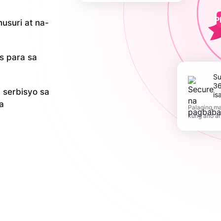
P
usuri at na-
is para sa
Suportahan ang
36
serbisyo sa
is
a
Palaging ma
kung ano a