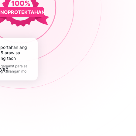
INOPROTEKTAHAN
5 araw sa
ang taon
gagamit para sa
ng kailangan mo