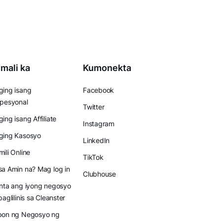
mali ka
Kumonekta
ing isang
Facebook
pesyonal
Twitter
ing isang Affiliate
Instagram
ging Kasosyo
LinkedIn
ili Online
TikTok
a Amin na? Mag log in
Clubhouse
nta ang iyong negosyo
paglilinis sa Cleanster
pon ng Negosyo ng