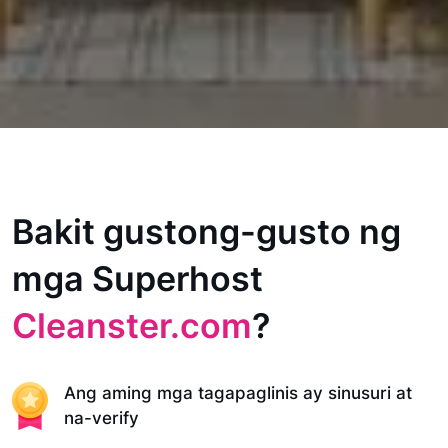
Bakit gustong-gusto ng
mga Superhost
Cleanster.com
?
Ang aming mga tagapaglinis ay sinusuri at
na-verify