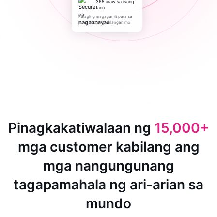
365 araw sa isang
taon
Palaging magagamit para sa
kung ano ang kailangan mo
Pinagkakatiwalaan ng
15,000+
mga customer kabilang ang
mga nangungunang
tagapamahala ng ari-arian sa
mundo