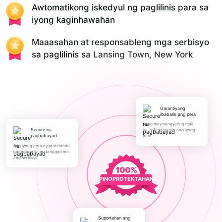
Awtomatikong iskedyul ng paglilinis para sa
iyong kaginhawahan
Maaasahan at responsableng mga serbisyo
sa paglilinis sa Lansing Town, New York
Garantiyang
ibabalik ang pera
Kung may nangyaring mali,
Secure na
ire-refund namin ang iyong
pagbabayad
pera
Ang iyong pera ay protektado
hanggang sa matanggap mo
ang serbisyo
PINOPROTEKTAHAN
Suportahan ang