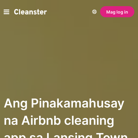
Mag log in
Ang Pinakamahusay
na Airbnb cleaning
app sa Lansing Town,