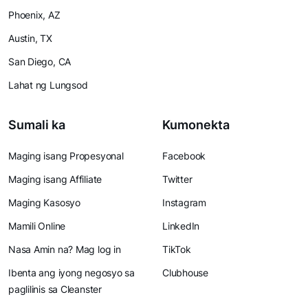
Phoenix, AZ
Austin, TX
San Diego, CA
Lahat ng Lungsod
Sumali ka
Kumonekta
Maging isang Propesyonal
Facebook
Maging isang Affiliate
Twitter
Maging Kasosyo
Instagram
Mamili Online
LinkedIn
Nasa Amin na? Mag log in
TikTok
Ibenta ang iyong negosyo sa
Clubhouse
paglilinis sa Cleanster