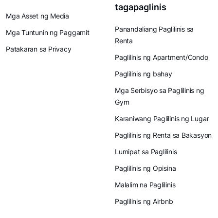
tagapaglinis
Mga Asset ng Media
Panandaliang Paglilinis sa
Mga Tuntunin ng Paggamit
Renta
Patakaran sa Privacy
Paglilinis ng Apartment/Condo
Paglilinis ng bahay
Mga Serbisyo sa Paglilinis ng
Gym
Karaniwang Paglilinis ng Lugar
Paglilinis ng Renta sa Bakasyon
Lumipat sa Paglilinis
Paglilinis ng Opisina
Malalim na Paglilinis
Paglilinis ng Airbnb