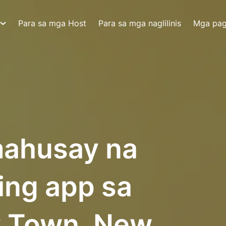
Para sa mga Host
Para sa mga naglilinis
Mga pa
ahusay na
ing app sa
 Town, New