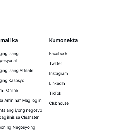
mali ka
Kumonekta
ing isang
Facebook
pesyonal
Twitter
ing isang Affiliate
Instagram
ging Kasosyo
LinkedIn
ili Online
TikTok
a Amin na? Mag log in
Clubhouse
nta ang iyong negosyo
paglilinis sa Cleanster
pon ng Negosyo ng