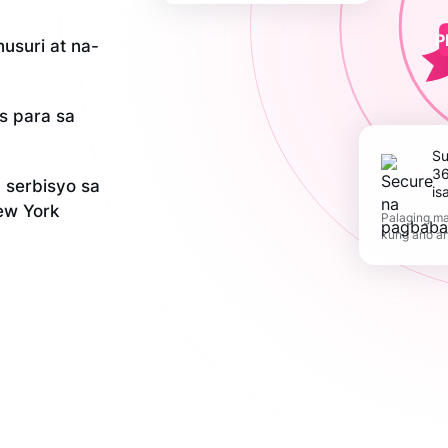
P
usuri at na-
is para sa
Suportahan ang
36
serbisyo sa
is
ew York
Palaging ma
kung ano a