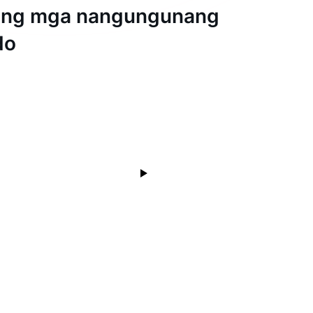
ang mga nangungunang
do