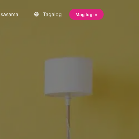
gsasama
Tagalog
Mag log in