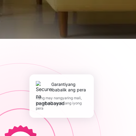
Garantiyang
ibabalik ang pera
Kung may nangyaring mali,
ire-refund namin ang iyong
pera