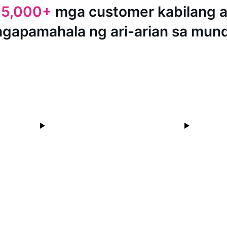
15,000+
mga customer kabilang 
agapamahala ng ari-arian sa mun