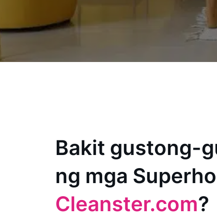
Bakit gustong-g
ng mga Superho
Cleanster.com
?