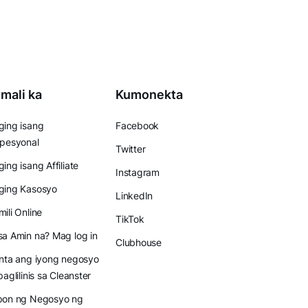
mali ka
Kumonekta
ing isang
Facebook
pesyonal
Twitter
ing isang Affiliate
Instagram
ging Kasosyo
LinkedIn
ili Online
TikTok
a Amin na? Mag log in
Clubhouse
nta ang iyong negosyo
paglilinis sa Cleanster
pon ng Negosyo ng