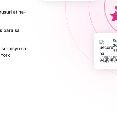
P
usuri at na-
is para sa
Suportahan ang
36
serbisyo sa
is
 York
Palaging ma
kung ano a