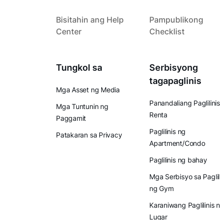
Bisitahin ang Help
Pampublikong
Center
Checklist
Tungkol sa
Serbisyong
tagapaglinis
Mga Asset ng Media
Panandaliang Paglilinis
Mga Tuntunin ng
Renta
Paggamit
Paglilinis ng
Patakaran sa Privacy
Apartment/Condo
Paglilinis ng bahay
Mga Serbisyo sa Paglil
ng Gym
Karaniwang Paglilinis 
Lugar