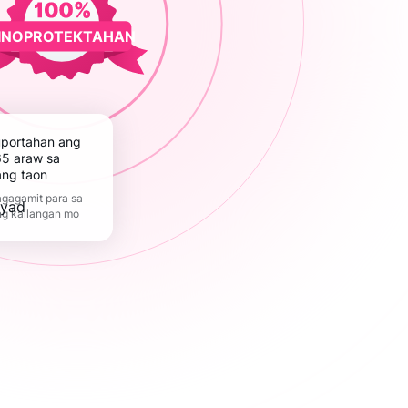
INOPROTEKTAHAN
5 araw sa
ang taon
gagamit para sa
ng kailangan mo