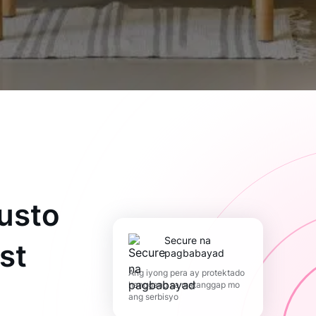
usto
Secure na
st
pagbabayad
Ang iyong pera ay protektado
hanggang sa matanggap mo
ang serbisyo