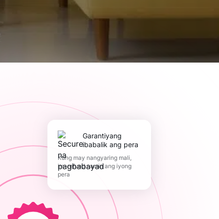
Garantiyang
ibabalik ang pera
Kung may nangyaring mali,
ire-refund namin ang iyong
pera