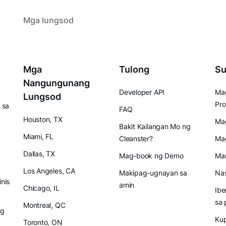
Mga lungsod
Mga
Tulong
Su
Nangungunang
Developer API
Mag
Lungsod
Pro
 sa
FAQ
Houston, TX
Mag
Bakit Kailangan Mo ng
Miami, FL
Cleanster?
Ma
Dallas, TX
Mag-book ng Demo
Mam
Los Angeles, CA
Makipag-ugnayan sa
Nas
inis
amin
Chicago, IL
Ibe
sa 
Montreal, QC
ng
Ku
Toronto, ON