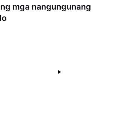
ang mga nangungunang
do