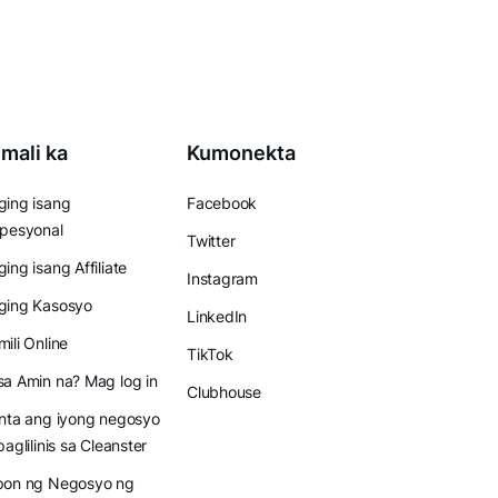
mali ka
Kumonekta
ing isang
Facebook
pesyonal
Twitter
ing isang Affiliate
Instagram
ging Kasosyo
LinkedIn
ili Online
TikTok
a Amin na? Mag log in
Clubhouse
nta ang iyong negosyo
paglilinis sa Cleanster
pon ng Negosyo ng