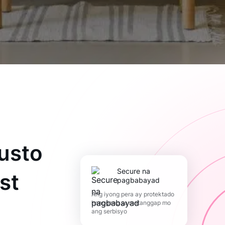
usto
Secure na
st
pagbabayad
Ang iyong pera ay protektado
hanggang sa matanggap mo
ang serbisyo