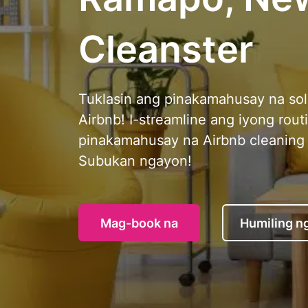
Cleanster
Tuklasin ang pinakamahusay na sol
Airbnb! I-streamline ang iyong routi
pinakamahusay na Airbnb cleaning
Subukan ngayon!
Mag-book na
Humiling n