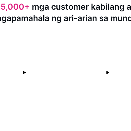
15,000+
mga customer kabilang 
agapamahala ng ari-arian sa mun