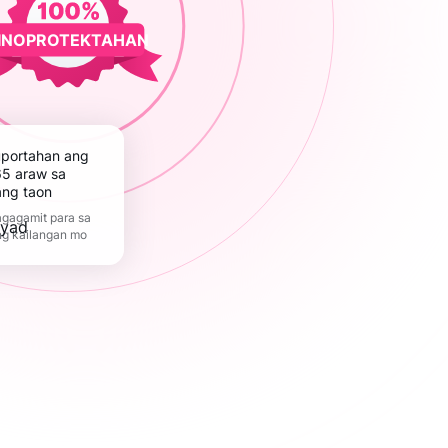
INOPROTEKTAHAN
5 araw sa
ang taon
gagamit para sa
ng kailangan mo