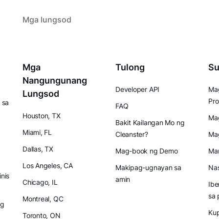
Mga lungsod
Mga
Tulong
Su
Nangungunang
Developer API
Mag
Lungsod
Pro
 sa
FAQ
Houston, TX
Mag
Bakit Kailangan Mo ng
Miami, FL
Cleanster?
Ma
Dallas, TX
Mag-book ng Demo
Mam
Los Angeles, CA
Makipag-ugnayan sa
Nas
inis
amin
Chicago, IL
Ibe
sa 
Montreal, QC
ng
Ku
Toronto, ON