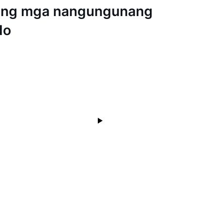
ang mga nangungunang
do