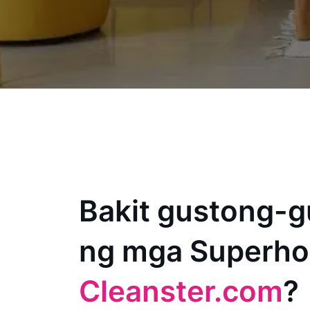
Bakit gustong-g
ng mga Superho
Cleanster.com
?