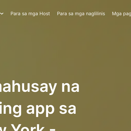
Para sa mga Host
Para sa mga naglilinis
Mga pa
ahusay na
ing app sa
 York -