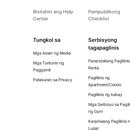
Bisitahin ang Help
Pampublikong
Center
Checklist
Tungkol sa
Serbisyong
tagapaglinis
Mga Asset ng Media
Panandaliang Paglilinis
Mga Tuntunin ng
Renta
Paggamit
Paglilinis ng
Patakaran sa Privacy
Apartment/Condo
Paglilinis ng bahay
Mga Serbisyo sa Paglil
ng Gym
Karaniwang Paglilinis 
Lugar