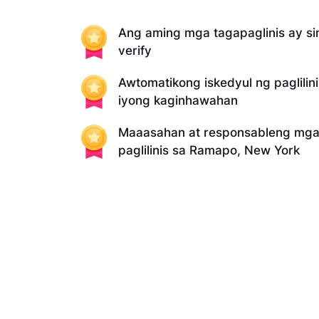
Ang aming mga tagapaglinis ay sin
verify
Awtomatikong iskedyul ng paglilin
iyong kaginhawahan
Maaasahan at responsableng mga 
paglilinis sa Ramapo, New York