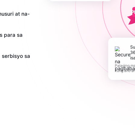
P
usuri at na-
is para sa
Suportahan ang
36
serbisyo sa
is
Palaging ma
kung ano a