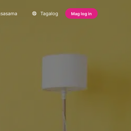
gsasama
Tagalog
Mag log in