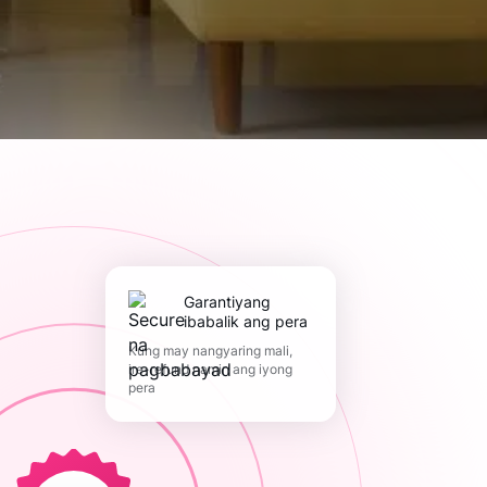
Garantiyang
ibabalik ang pera
Kung may nangyaring mali,
ire-refund namin ang iyong
pera