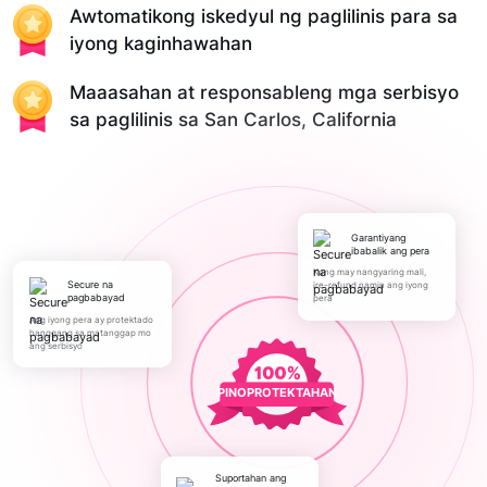
Awtomatikong iskedyul ng paglilinis para sa
iyong kaginhawahan
Maaasahan at responsableng mga serbisyo
sa paglilinis sa San Carlos, California
Garantiyang
ibabalik ang pera
Kung may nangyaring mali,
Secure na
ire-refund namin ang iyong
pagbabayad
pera
Ang iyong pera ay protektado
hanggang sa matanggap mo
ang serbisyo
PINOPROTEKTAHAN
Suportahan ang