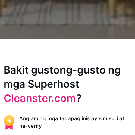
Bakit gustong-gusto ng
mga Superhost
Cleanster.com
?
Ang aming mga tagapaglinis ay sinusuri at
na-verify