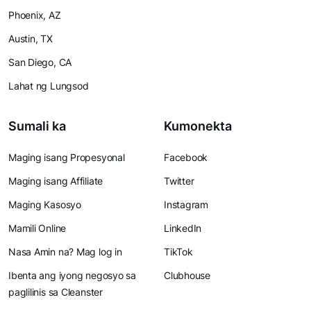
Phoenix, AZ
Austin, TX
San Diego, CA
Lahat ng Lungsod
Sumali ka
Kumonekta
Maging isang Propesyonal
Facebook
Maging isang Affiliate
Twitter
Maging Kasosyo
Instagram
Mamili Online
LinkedIn
Nasa Amin na? Mag log in
TikTok
Ibenta ang iyong negosyo sa
Clubhouse
paglilinis sa Cleanster