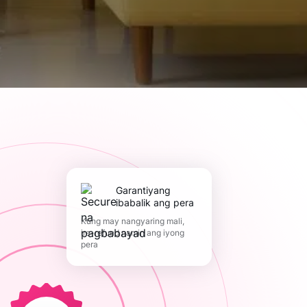
Garantiyang
ibabalik ang pera
Kung may nangyaring mali,
ire-refund namin ang iyong
pera