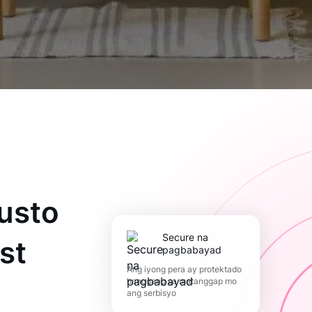
usto
Secure na
st
pagbabayad
Ang iyong pera ay protektado
hanggang sa matanggap mo
ang serbisyo