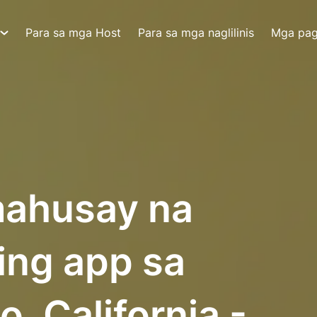
Para sa mga Host
Para sa mga naglilinis
Mga pa
ahusay na
ing app sa
, California -