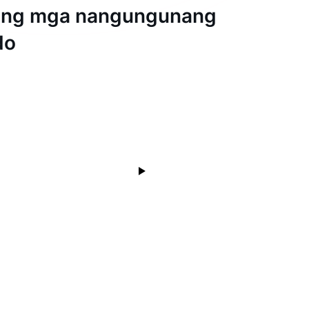
ang mga nangungunang
do