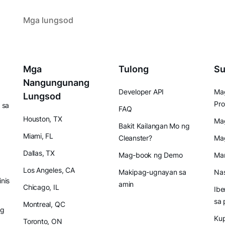
Mga lungsod
Mga
Tulong
Su
Nangungunang
Developer API
Mag
Lungsod
Pro
 sa
FAQ
Houston, TX
Mag
Bakit Kailangan Mo ng
Miami, FL
Cleanster?
Ma
Dallas, TX
Mag-book ng Demo
Mam
Los Angeles, CA
Makipag-ugnayan sa
Nas
inis
amin
Chicago, IL
Ibe
sa 
Montreal, QC
ng
Ku
Toronto, ON