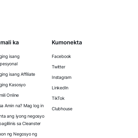
mali ka
Kumonekta
ing isang
Facebook
pesyonal
Twitter
ing isang Affiliate
Instagram
ging Kasosyo
LinkedIn
ili Online
TikTok
a Amin na? Mag log in
Clubhouse
nta ang iyong negosyo
paglilinis sa Cleanster
pon ng Negosyo ng