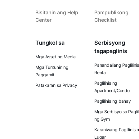
Bisitahin ang Help
Pampublikong
Center
Checklist
Tungkol sa
Serbisyong
tagapaglinis
Mga Asset ng Media
Panandaliang Paglilinis
Mga Tuntunin ng
Renta
Paggamit
Paglilinis ng
Patakaran sa Privacy
Apartment/Condo
Paglilinis ng bahay
Mga Serbisyo sa Paglil
ng Gym
Karaniwang Paglilinis 
Lugar