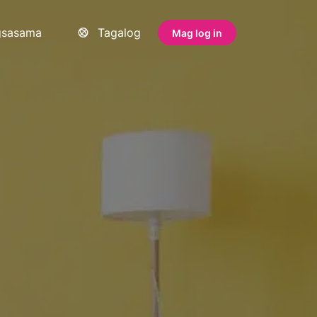
gsasama
Tagalog
Mag log in