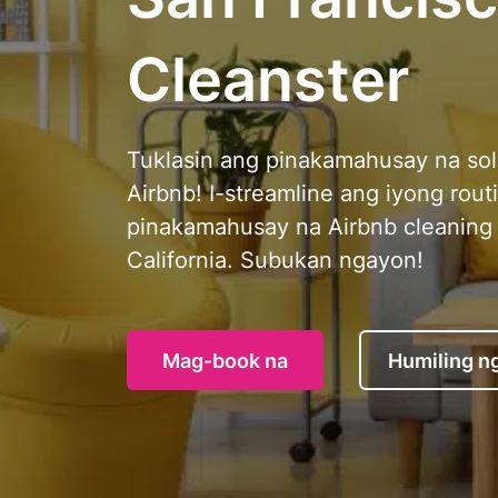
Cleanster
Tuklasin ang pinakamahusay na sol
Airbnb! I-streamline ang iyong routi
pinakamahusay na Airbnb cleaning 
California. Subukan ngayon!
Mag-book na
Humiling n