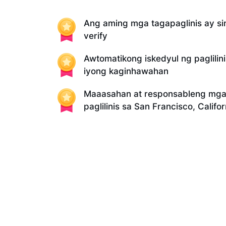
Ang aming mga tagapaglinis ay sin
verify
Awtomatikong iskedyul ng paglilin
iyong kaginhawahan
Maaasahan at responsableng mga 
paglilinis sa San Francisco, Califor