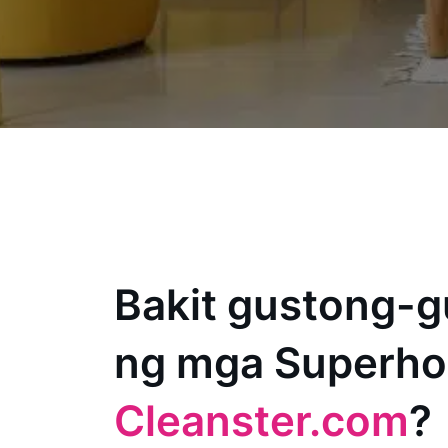
Bakit gustong-g
ng mga Superho
Cleanster.com
?