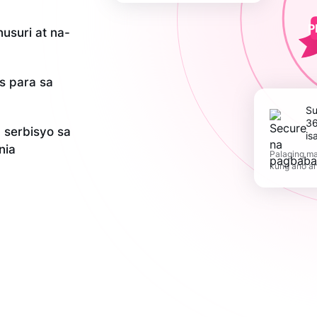
P
usuri at na-
is para sa
Suportahan ang
36
serbisyo sa
is
nia
Palaging ma
kung ano a