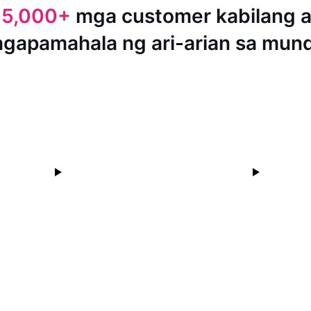
15,000+
mga customer kabilang 
agapamahala ng ari-arian sa mun