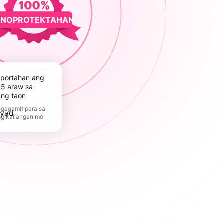
INOPROTEKTAHAN
5 araw sa
ang taon
gagamit para sa
ng kailangan mo