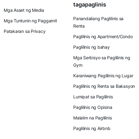
tagapaglinis
Mga Asset ng Media
Panandaliang Paglilinis sa
Mga Tuntunin ng Paggamit
Renta
Patakaran sa Privacy
Paglilinis ng Apartment/Condo
Paglilinis ng bahay
Mga Serbisyo sa Paglilinis ng
Gym
Karaniwang Paglilinis ng Lugar
Paglilinis ng Renta sa Bakasyon
Lumipat sa Paglilinis
Paglilinis ng Opisina
Malalim na Paglilinis
Paglilinis ng Airbnb