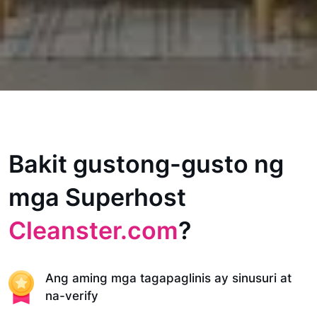
Bakit gustong-gusto ng
mga Superhost
Cleanster.com
?
Ang aming mga tagapaglinis ay sinusuri at
na-verify