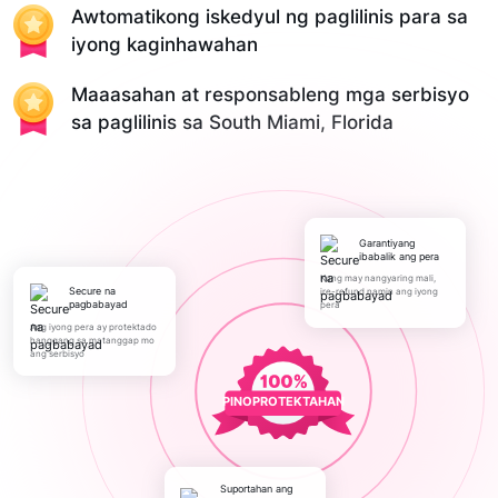
Awtomatikong iskedyul ng paglilinis para sa
iyong kaginhawahan
Maaasahan at responsableng mga serbisyo
sa paglilinis sa South Miami, Florida
Garantiyang
ibabalik ang pera
Kung may nangyaring mali,
Secure na
ire-refund namin ang iyong
pagbabayad
pera
Ang iyong pera ay protektado
hanggang sa matanggap mo
ang serbisyo
PINOPROTEKTAHAN
Suportahan ang