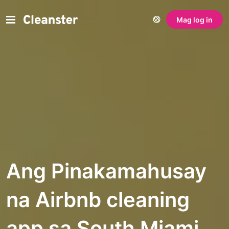
Mag log in
Ang Pinakamahusay
na Airbnb cleaning
app sa South Miami,