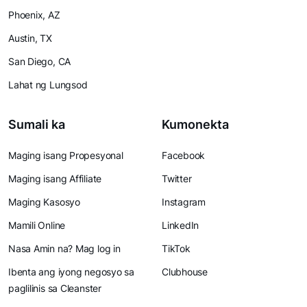
Phoenix, AZ
Austin, TX
San Diego, CA
Lahat ng Lungsod
Sumali ka
Kumonekta
Maging isang Propesyonal
Facebook
Maging isang Affiliate
Twitter
Maging Kasosyo
Instagram
Mamili Online
LinkedIn
Nasa Amin na? Mag log in
TikTok
Ibenta ang iyong negosyo sa
Clubhouse
paglilinis sa Cleanster