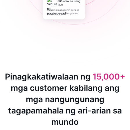
365 araw sa isang
taon
Palaging magagamit para sa
kung ano ang kailangan mo
Pinagkakatiwalaan ng
15,000+
mga customer kabilang ang
mga nangungunang
tagapamahala ng ari-arian sa
mundo