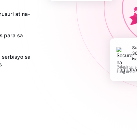
P
usuri at na-
is para sa
Suportahan ang
36
serbisyo sa
is
s
Palaging ma
kung ano a