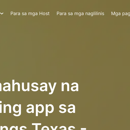
Para sa mga Host
Para sa mga naglilinis
Mga pa
ahusay na
ing app sa
ings Texas -