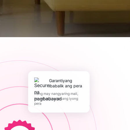
Garantiyang
ibabalik ang pera
Kung may nangyaring mali,
ire-refund namin ang iyong
pera