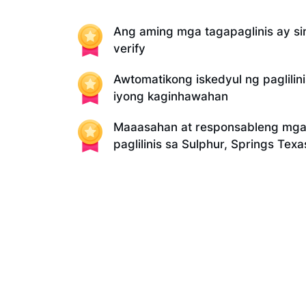
Ang aming mga tagapaglinis ay sin
verify
Awtomatikong iskedyul ng paglilin
iyong kaginhawahan
Maaasahan at responsableng mga 
paglilinis sa Sulphur, Springs Texa