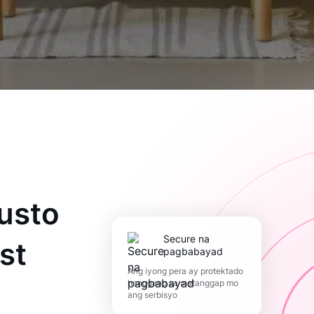
usto
Secure na
st
pagbabayad
Ang iyong pera ay protektado
hanggang sa matanggap mo
ang serbisyo