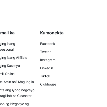
mali ka
Kumonekta
ing isang
Facebook
pesyonal
Twitter
ing isang Affiliate
Instagram
ging Kasosyo
LinkedIn
ili Online
TikTok
a Amin na? Mag log in
Clubhouse
nta ang iyong negosyo
paglilinis sa Cleanster
pon ng Negosyo ng