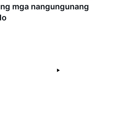
ang mga nangungunang
do