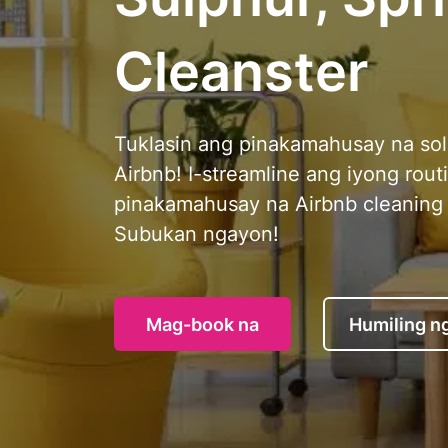
Cleanster
Tuklasin ang pinakamahusay na sol
Airbnb! I-streamline ang iyong routi
pinakamahusay na Airbnb cleaning 
Subukan ngayon!
Mag-book na
Humiling n