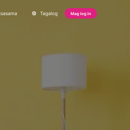
gsasama
Tagalog
Mag log in