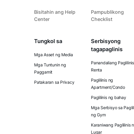
Bisitahin ang Help
Pampublikong
Center
Checklist
Tungkol sa
Serbisyong
tagapaglinis
Mga Asset ng Media
Panandaliang Paglilinis
Mga Tuntunin ng
Renta
Paggamit
Paglilinis ng
Patakaran sa Privacy
Apartment/Condo
Paglilinis ng bahay
Mga Serbisyo sa Paglil
ng Gym
Karaniwang Paglilinis 
Lugar