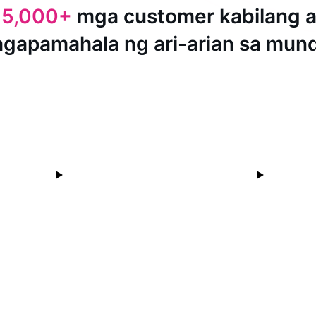
15,000+
mga customer kabilang 
agapamahala ng ari-arian sa mun