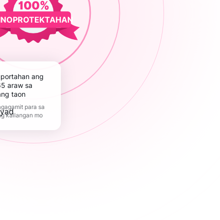
INOPROTEKTAHAN
5 araw sa
ang taon
gagamit para sa
ng kailangan mo