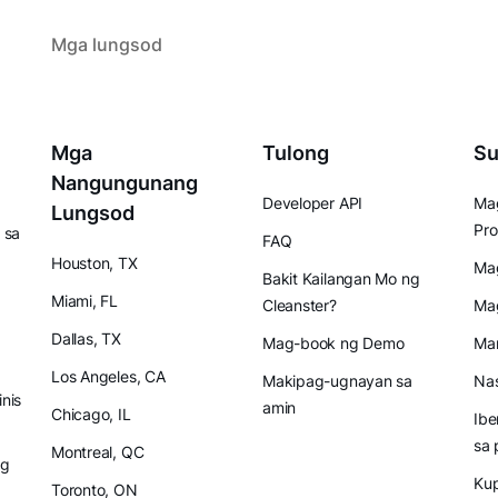
Mga lungsod
Mga
Tulong
Su
Nangungunang
Developer API
Mag
Lungsod
Pro
 sa
FAQ
Houston, TX
Mag
Bakit Kailangan Mo ng
Miami, FL
Cleanster?
Ma
Dallas, TX
Mag-book ng Demo
Mam
Los Angeles, CA
Makipag-ugnayan sa
Nas
inis
amin
Chicago, IL
Ibe
sa 
Montreal, QC
ng
Ku
Toronto, ON