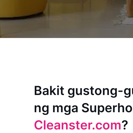
Bakit gustong-g
ng mga Superho
Cleanster.com
?