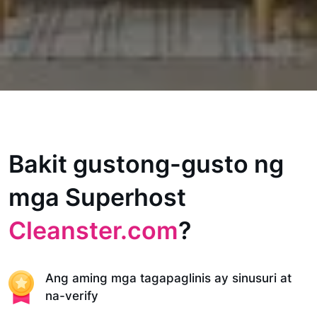
Bakit gustong-gusto ng
mga Superhost
Cleanster.com
?
Ang aming mga tagapaglinis ay sinusuri at
na-verify