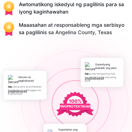
Awtomatikong iskedyul ng paglilinis para sa
iyong kaginhawahan
Maaasahan at responsableng mga serbisyo
sa paglilinis sa Angelina County, Texas
Garantiyang
ibabalik ang pera
Kung may nangyaring mali,
Secure na
ire-refund namin ang iyong
pagbabayad
pera
Ang iyong pera ay protektado
hanggang sa matanggap mo
ang serbisyo
PINOPROTEKTAHAN
Suportahan ang