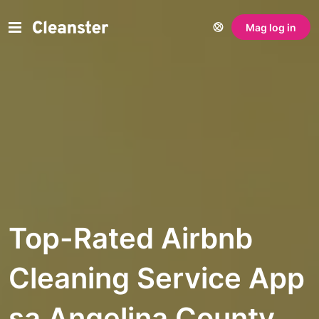
Mag log in
Top-Rated Airbnb
Cleaning Service App
sa Angelina County,