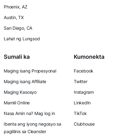
Phoenix, AZ
Austin, TX
San Diego, CA
Lahat ng Lungsod
Sumali ka
Kumonekta
Maging isang Propesyonal
Facebook
Maging isang Affiliate
Twitter
Maging Kasosyo
Instagram
Mamili Online
LinkedIn
Nasa Amin na? Mag log in
TikTok
Ibenta ang iyong negosyo sa
Clubhouse
paglilinis sa Cleanster