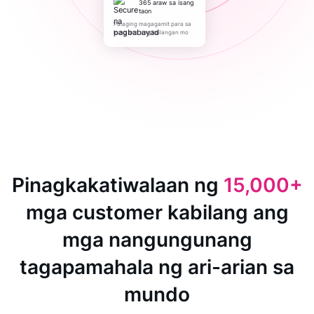
365 araw sa isang
taon
Palaging magagamit para sa
kung ano ang kailangan mo
Pinagkakatiwalaan ng
15,000+
mga customer kabilang ang
mga nangungunang
tagapamahala ng ari-arian sa
mundo