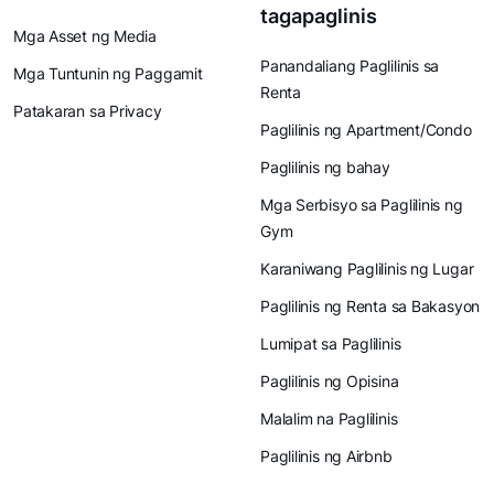
tagapaglinis
Mga Asset ng Media
Panandaliang Paglilinis sa
Mga Tuntunin ng Paggamit
Renta
Patakaran sa Privacy
Paglilinis ng Apartment/Condo
Paglilinis ng bahay
Mga Serbisyo sa Paglilinis ng
Gym
Karaniwang Paglilinis ng Lugar
Paglilinis ng Renta sa Bakasyon
Lumipat sa Paglilinis
Paglilinis ng Opisina
Malalim na Paglilinis
Paglilinis ng Airbnb