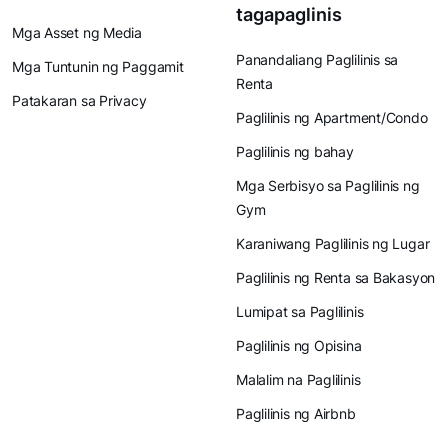
tagapaglinis
Mga Asset ng Media
Panandaliang Paglilinis sa
Mga Tuntunin ng Paggamit
Renta
Patakaran sa Privacy
Paglilinis ng Apartment/Condo
Paglilinis ng bahay
Mga Serbisyo sa Paglilinis ng
Gym
Karaniwang Paglilinis ng Lugar
Paglilinis ng Renta sa Bakasyon
Lumipat sa Paglilinis
Paglilinis ng Opisina
Malalim na Paglilinis
Paglilinis ng Airbnb