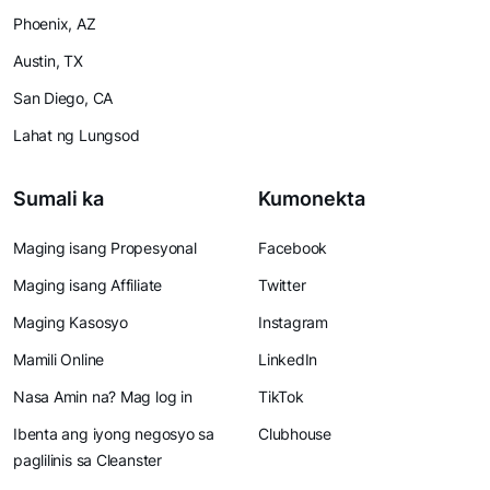
Phoenix, AZ
Austin, TX
San Diego, CA
Lahat ng Lungsod
Sumali ka
Kumonekta
Maging isang Propesyonal
Facebook
Maging isang Affiliate
Twitter
Maging Kasosyo
Instagram
Mamili Online
LinkedIn
Nasa Amin na? Mag log in
TikTok
Ibenta ang iyong negosyo sa
Clubhouse
paglilinis sa Cleanster