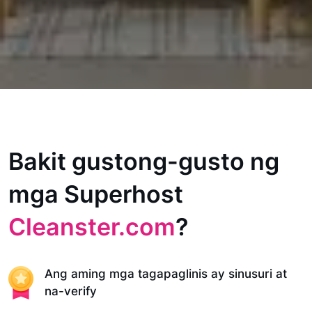
Bakit gustong-gusto ng
mga Superhost
Cleanster.com
?
Ang aming mga tagapaglinis ay sinusuri at
na-verify