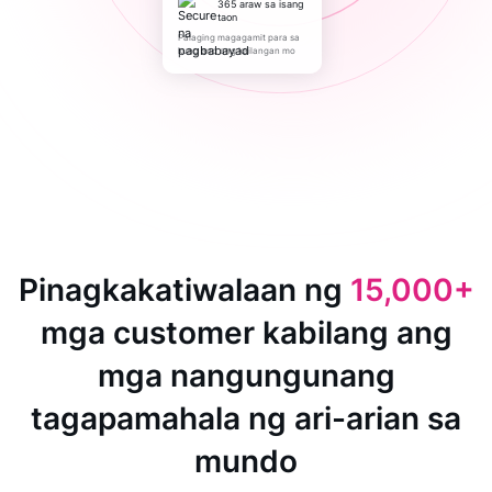
365 araw sa isang
taon
Palaging magagamit para sa
kung ano ang kailangan mo
Pinagkakatiwalaan ng
15,000+
mga customer kabilang ang
mga nangungunang
tagapamahala ng ari-arian sa
mundo