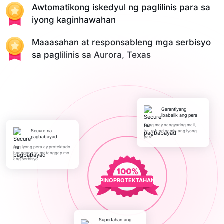
Awtomatikong iskedyul ng paglilinis para sa
iyong kaginhawahan
Maaasahan at responsableng mga serbisyo
sa paglilinis sa Aurora, Texas
Garantiyang
ibabalik ang pera
Kung may nangyaring mali,
Secure na
ire-refund namin ang iyong
pagbabayad
pera
Ang iyong pera ay protektado
hanggang sa matanggap mo
ang serbisyo
PINOPROTEKTAHAN
Suportahan ang