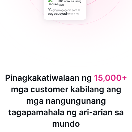
365 araw sa isang
taon
Palaging magagamit para sa
kung ano ang kailangan mo
Pinagkakatiwalaan ng
15,000+
mga customer kabilang ang
mga nangungunang
tagapamahala ng ari-arian sa
mundo