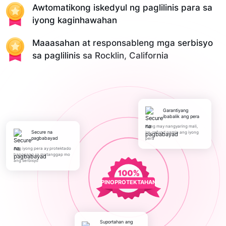
Awtomatikong iskedyul ng paglilinis para sa
iyong kaginhawahan
Maaasahan at responsableng mga serbisyo
sa paglilinis sa Rocklin, California
Garantiyang
ibabalik ang pera
Kung may nangyaring mali,
Secure na
ire-refund namin ang iyong
pagbabayad
pera
Ang iyong pera ay protektado
hanggang sa matanggap mo
ang serbisyo
PINOPROTEKTAHAN
Suportahan ang