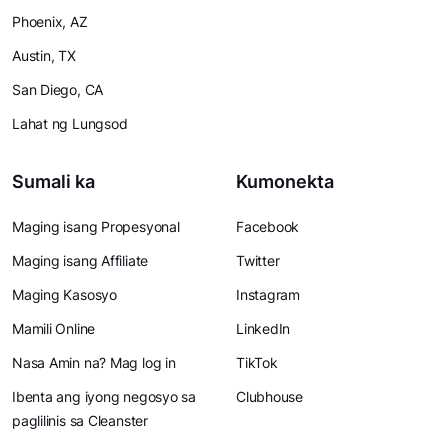
Phoenix, AZ
Austin, TX
San Diego, CA
Lahat ng Lungsod
Sumali ka
Kumonekta
Maging isang Propesyonal
Facebook
Maging isang Affiliate
Twitter
Maging Kasosyo
Instagram
Mamili Online
LinkedIn
Nasa Amin na? Mag log in
TikTok
Ibenta ang iyong negosyo sa
Clubhouse
paglilinis sa Cleanster