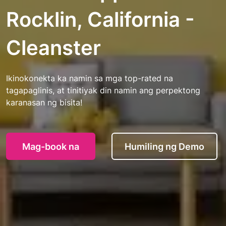
Rocklin, California -
Cleanster
Ikinokonekta ka namin sa mga top-rated na
tagapaglinis, at tinitiyak din namin ang perpektong
karanasan ng bisita!
Mag-book na
Humiling ng Demo