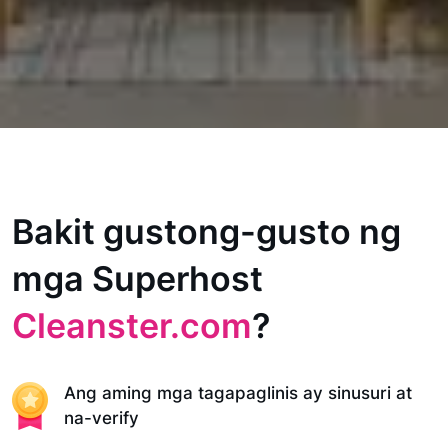
Bakit gustong-gusto ng
mga Superhost
Cleanster.com
?
Ang aming mga tagapaglinis ay sinusuri at
na-verify