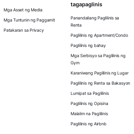
tagapaglinis
Mga Asset ng Media
Panandaliang Paglilinis sa
Mga Tuntunin ng Paggamit
Renta
Patakaran sa Privacy
Paglilinis ng Apartment/Condo
Paglilinis ng bahay
Mga Serbisyo sa Paglilinis ng
Gym
Karaniwang Paglilinis ng Lugar
Paglilinis ng Renta sa Bakasyon
Lumipat sa Paglilinis
Paglilinis ng Opisina
Malalim na Paglilinis
Paglilinis ng Airbnb