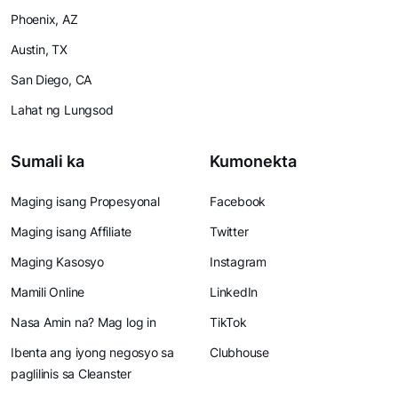
Phoenix, AZ
Austin, TX
San Diego, CA
Lahat ng Lungsod
Sumali ka
Kumonekta
Maging isang Propesyonal
Facebook
Maging isang Affiliate
Twitter
Maging Kasosyo
Instagram
Mamili Online
LinkedIn
Nasa Amin na? Mag log in
TikTok
Ibenta ang iyong negosyo sa
Clubhouse
paglilinis sa Cleanster