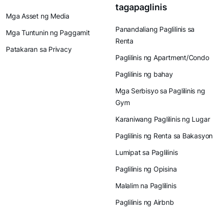
tagapaglinis
Mga Asset ng Media
Panandaliang Paglilinis sa
Mga Tuntunin ng Paggamit
Renta
Patakaran sa Privacy
Paglilinis ng Apartment/Condo
Paglilinis ng bahay
Mga Serbisyo sa Paglilinis ng
Gym
Karaniwang Paglilinis ng Lugar
Paglilinis ng Renta sa Bakasyon
Lumipat sa Paglilinis
Paglilinis ng Opisina
Malalim na Paglilinis
Paglilinis ng Airbnb