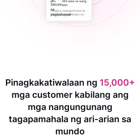
365 araw sa isang
taon
Palaging magagamit para sa
kung ano ang kailangan mo
Pinagkakatiwalaan ng
15,000+
mga customer kabilang ang
mga nangungunang
tagapamahala ng ari-arian sa
mundo