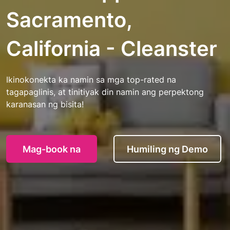
Sacramento,
California - Cleanster
Ikinokonekta ka namin sa mga top-rated na
tagapaglinis, at tinitiyak din namin ang perpektong
karanasan ng bisita!
Mag-book na
Humiling ng Demo