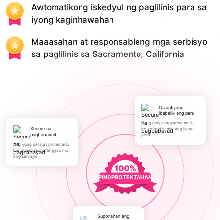
Awtomatikong iskedyul ng paglilinis para sa
iyong kaginhawahan
Maaasahan at responsableng mga serbisyo
sa paglilinis sa Sacramento, California
Garantiyang
ibabalik ang pera
Kung may nangyaring mali,
Secure na
ire-refund namin ang iyong
pagbabayad
pera
Ang iyong pera ay protektado
hanggang sa matanggap mo
ang serbisyo
PINOPROTEKTAHAN
Suportahan ang