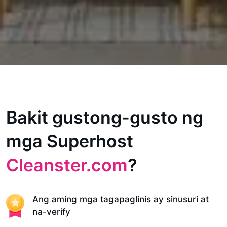
Bakit gustong-gusto ng
mga Superhost
Cleanster.com
?
Ang aming mga tagapaglinis ay sinusuri at
na-verify