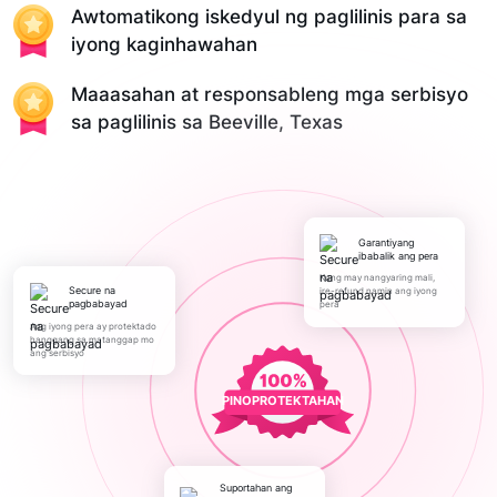
Awtomatikong iskedyul ng paglilinis para sa
iyong kaginhawahan
Maaasahan at responsableng mga serbisyo
sa paglilinis sa Beeville, Texas
Garantiyang
ibabalik ang pera
Kung may nangyaring mali,
Secure na
ire-refund namin ang iyong
pagbabayad
pera
Ang iyong pera ay protektado
hanggang sa matanggap mo
ang serbisyo
PINOPROTEKTAHAN
Suportahan ang