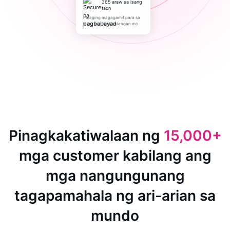
365 araw sa isang
taon
Palaging magagamit para sa
kung ano ang kailangan mo
Pinagkakatiwalaan ng
15,000+
mga customer kabilang ang
mga nangungunang
tagapamahala ng ari-arian sa
mundo