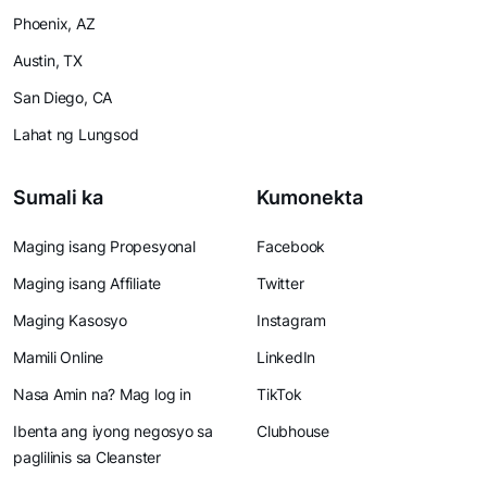
Phoenix, AZ
Austin, TX
San Diego, CA
Lahat ng Lungsod
Sumali ka
Kumonekta
Maging isang Propesyonal
Facebook
Maging isang Affiliate
Twitter
Maging Kasosyo
Instagram
Mamili Online
LinkedIn
Nasa Amin na? Mag log in
TikTok
Ibenta ang iyong negosyo sa
Clubhouse
paglilinis sa Cleanster