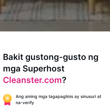
Bakit gustong-gusto ng
mga Superhost
Cleanster.com
?
Ang aming mga tagapaglinis ay sinusuri at
na-verify