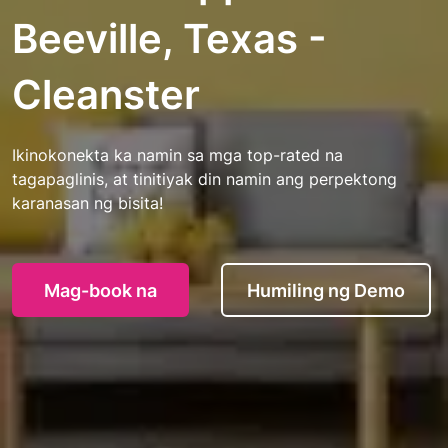
Beeville, Texas -
Cleanster
Ikinokonekta ka namin sa mga top-rated na
tagapaglinis, at tinitiyak din namin ang perpektong
karanasan ng bisita!
Mag-book na
Humiling ng Demo