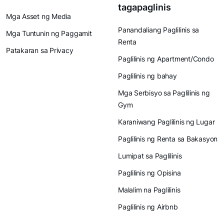
tagapaglinis
Mga Asset ng Media
Panandaliang Paglilinis sa
Mga Tuntunin ng Paggamit
Renta
Patakaran sa Privacy
Paglilinis ng Apartment/Condo
Paglilinis ng bahay
Mga Serbisyo sa Paglilinis ng
Gym
Karaniwang Paglilinis ng Lugar
Paglilinis ng Renta sa Bakasyon
Lumipat sa Paglilinis
Paglilinis ng Opisina
Malalim na Paglilinis
Paglilinis ng Airbnb