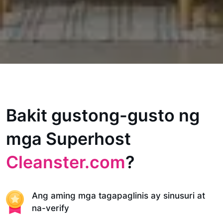
Bakit gustong-gusto ng
mga Superhost
Cleanster.com
?
Ang aming mga tagapaglinis ay sinusuri at
na-verify