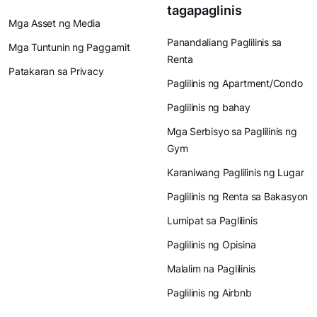
tagapaglinis
Mga Asset ng Media
Panandaliang Paglilinis sa
Mga Tuntunin ng Paggamit
Renta
Patakaran sa Privacy
Paglilinis ng Apartment/Condo
Paglilinis ng bahay
Mga Serbisyo sa Paglilinis ng
Gym
Karaniwang Paglilinis ng Lugar
Paglilinis ng Renta sa Bakasyon
Lumipat sa Paglilinis
Paglilinis ng Opisina
Malalim na Paglilinis
Paglilinis ng Airbnb