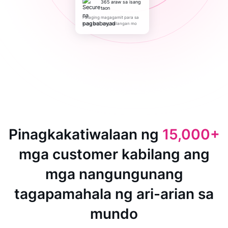
365 araw sa isang
taon
Palaging magagamit para sa
kung ano ang kailangan mo
Pinagkakatiwalaan ng
15,000+
mga customer kabilang ang
mga nangungunang
tagapamahala ng ari-arian sa
mundo