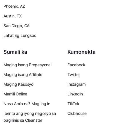
Phoenix, AZ
Austin, TX
San Diego, CA
Lahat ng Lungsod
Sumali ka
Kumonekta
Maging isang Propesyonal
Facebook
Maging isang Affiliate
Twitter
Maging Kasosyo
Instagram
Mamili Online
LinkedIn
Nasa Amin na? Mag log in
TikTok
Ibenta ang iyong negosyo sa
Clubhouse
paglilinis sa Cleanster