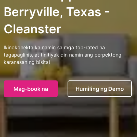
Berryville, Texas -
Cleanster
Ikinokonekta ka namin sa mga top-rated na
tagapaglinis, at tinitiyak din namin ang perpektong
karanasan ng bisita!
Mag-book na
Humiling ng Demo