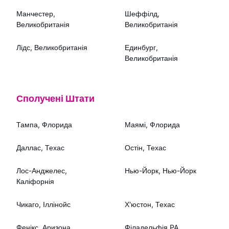
Манчестер,
Шеффілд,
Великобританія
Великобританія
Лідс, Великобританія
Единбург,
Великобританія
Сполучені Штати
Тампа, Флорида
Маямі, Флорида
Даллас, Техас
Остін, Техас
Лос-Анджелес,
Нью-Йорк, Нью-Йорк
Каліфорнія
Чикаго, Іллінойс
Х'юстон, Техас
Фенікс, Аризона
Філадельфія PA