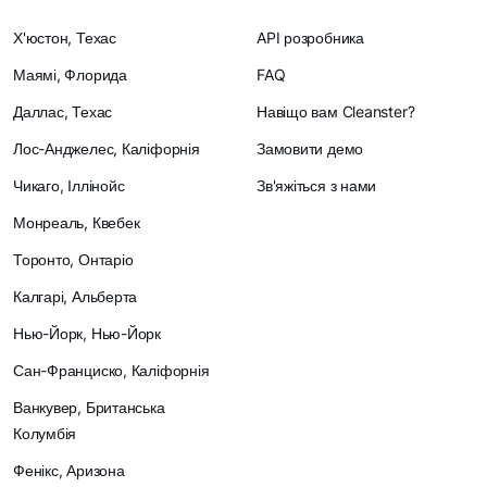
Х'юстон, Техас
API розробника
Маямі, Флорида
FAQ
Даллас, Техас
Навіщо вам Cleanster?
Лос-Анджелес, Каліфорнія
Замовити демо
Чикаго, Іллінойс
Зв'яжіться з нами
Монреаль, Квебек
Торонто, Онтаріо
Калгарі, Альберта
Нью-Йорк, Нью-Йорк
Сан-Франциско, Каліфорнія
Ванкувер, Британська
Колумбія
Фенікс, Аризона