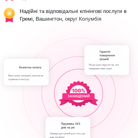
Надійні та відповідальні клінінгові послуги в
Гремі, Вашингтон, округ Колумбія
Гарантія
повернення
грошей
Якщо щось піде не так, ми
Безпечна оплата
повернемо вам гроші
Ваші гроші захищені, поки ви не
отримаєте послугу
ЗАХИЩЕНИЙ
Підтримка 365
днів на рік
Завжди доступний для того, що
вам потрібно