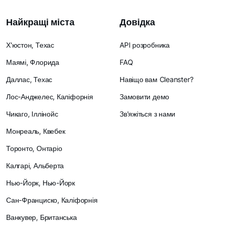
Найкращі міста
Довідка
Х'юстон, Техас
API розробника
Маямі, Флорида
FAQ
Даллас, Техас
Навіщо вам Cleanster?
Лос-Анджелес, Каліфорнія
Замовити демо
Чикаго, Іллінойс
Зв'яжіться з нами
Монреаль, Квебек
Торонто, Онтаріо
Калгарі, Альберта
Нью-Йорк, Нью-Йорк
Сан-Франциско, Каліфорнія
Ванкувер, Британська