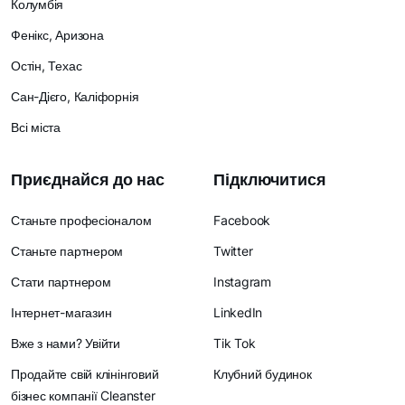
Колумбія
Фенікс, Аризона
Остін, Техас
Сан-Дієго, Каліфорнія
Всі міста
Приєднайся до нас
Підключитися
Станьте професіоналом
Facebook
Станьте партнером
Twitter
Стати партнером
Instagram
Інтернет-магазин
LinkedIn
Вже з нами? Увійти
Tik Tok
Продайте свій клінінговий
Клубний будинок
бізнес компанії Cleanster