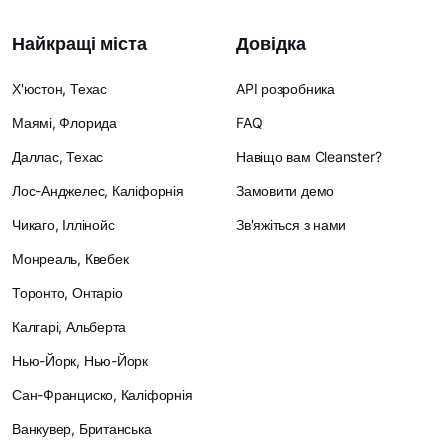
Найкращі міста
Довідка
Х'юстон, Техас
API розробника
Маямі, Флорида
FAQ
Даллас, Техас
Навіщо вам Cleanster?
Лос-Анджелес, Каліфорнія
Замовити демо
Чикаго, Іллінойс
Зв'яжіться з нами
Монреаль, Квебек
Торонто, Онтаріо
Калгарі, Альберта
Нью-Йорк, Нью-Йорк
Сан-Франциско, Каліфорнія
Ванкувер, Британська