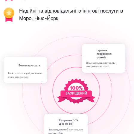
Надійні та відповідальні клінінгові послуги в
Моро, Нью-Йорк
Гарантія
повернення
грошей
Якщо щось піде не так, ми
Безпечна оплата
повернемо вам гроші
Ваші гроші захищені, поки ви не
отримаєте послугу
ЗАХИЩЕНИЙ
Підтримка 365
днів на рік
Завжди доступний для того, що
вам потрібно