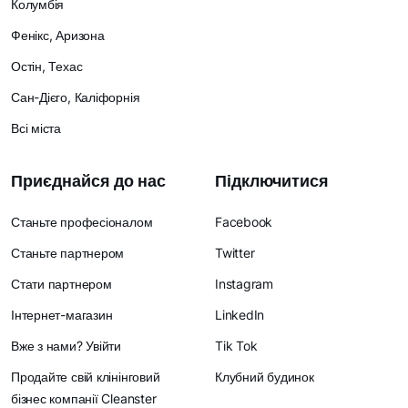
Колумбія
Фенікс, Аризона
Остін, Техас
Сан-Дієго, Каліфорнія
Всі міста
Приєднайся до нас
Підключитися
Станьте професіоналом
Facebook
Станьте партнером
Twitter
Стати партнером
Instagram
Інтернет-магазин
LinkedIn
Вже з нами? Увійти
Tik Tok
Продайте свій клінінговий
Клубний будинок
бізнес компанії Cleanster