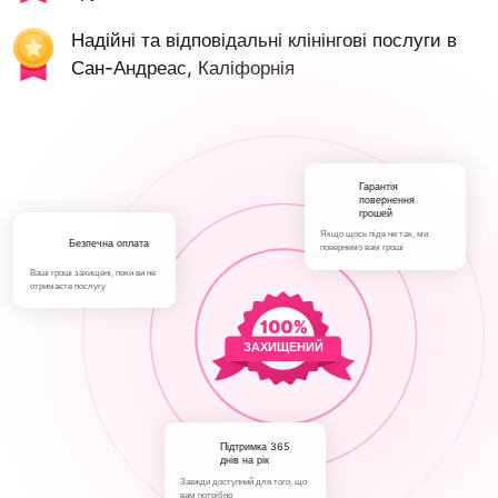
Надійні та відповідальні клінінгові послуги в
Сан-Андреас, Каліфорнія
Гарантія
повернення
грошей
Якщо щось піде не так, ми
Безпечна оплата
повернемо вам гроші
Ваші гроші захищені, поки ви не
отримаєте послугу
ЗАХИЩЕНИЙ
Підтримка 365
днів на рік
Завжди доступний для того, що
вам потрібно