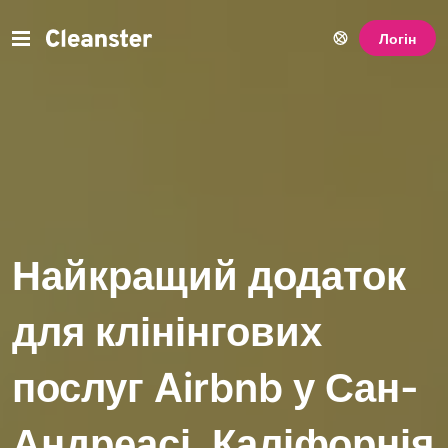
Логін
Найкращий додаток
для клінінгових
послуг Airbnb у Сан-
Андреасі, Каліфорнія