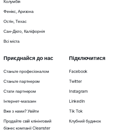
Колумбія
Фенікс, Аризона
Остін, Техас
Сан-Дієго, Каліфорнія
Всі міста
Приєднайся до нас
Підключитися
Станьте професіоналом
Facebook
Станьте партнером
Twitter
Стати партнером
Instagram
Інтернет-магазин
LinkedIn
Вже з нами? Увійти
Tik Tok
Продайте свій клінінговий
Клубний будинок
бізнес компанії Cleanster