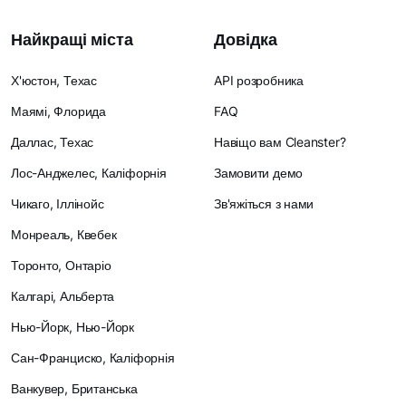
Найкращі міста
Довідка
Х'юстон, Техас
API розробника
Маямі, Флорида
FAQ
Даллас, Техас
Навіщо вам Cleanster?
Лос-Анджелес, Каліфорнія
Замовити демо
Чикаго, Іллінойс
Зв'яжіться з нами
Монреаль, Квебек
Торонто, Онтаріо
Калгарі, Альберта
Нью-Йорк, Нью-Йорк
Сан-Франциско, Каліфорнія
Ванкувер, Британська