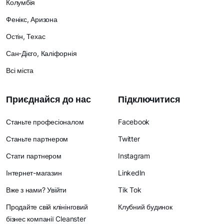
Колумбія
Фенікс, Аризона
Остін, Техас
Сан-Дієго, Каліфорнія
Всі міста
Приєднайся до нас
Підключитися
Станьте професіоналом
Facebook
Станьте партнером
Twitter
Стати партнером
Instagram
Інтернет-магазин
LinkedIn
Вже з нами? Увійти
Tik Tok
Продайте свій клінінговий
Клубний будинок
бізнес компанії Cleanster