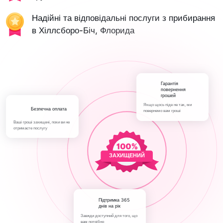
Надійні та відповідальні послуги з прибирання
в Хіллсборо-Біч, Флорида
Гарантія
повернення
грошей
Якщо щось піде не так, ми
Безпечна оплата
повернемо вам гроші
Ваші гроші захищені, поки ви не
отримаєте послугу
ЗАХИЩЕНИЙ
Підтримка 365
днів на рік
Завжди доступний для того, що
вам потрібно