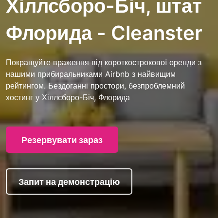
Хіллсборо-Біч, штат
Флорида - Cleanster
Покращуйте враження від короткострокової оренди з
нашими прибиральниками Airbnb з найвищим
рейтингом. Бездоганні простори, безпроблемний
хостинг у Хіллсборо-Біч, Флорида
Резервувати зараз
Запит на демонстрацію