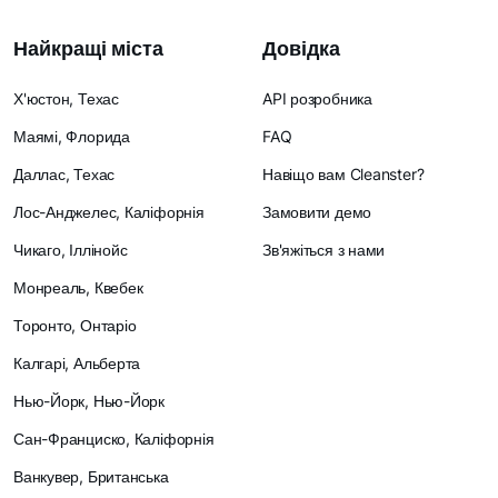
Найкращі міста
Довідка
Х'юстон, Техас
API розробника
Маямі, Флорида
FAQ
Даллас, Техас
Навіщо вам Cleanster?
Лос-Анджелес, Каліфорнія
Замовити демо
Чикаго, Іллінойс
Зв'яжіться з нами
Монреаль, Квебек
Торонто, Онтаріо
Калгарі, Альберта
Нью-Йорк, Нью-Йорк
Сан-Франциско, Каліфорнія
Ванкувер, Британська