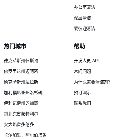
办公室清洁
深层清洁
爱彼迎清洁
热门城市
帮助
德克萨斯州休斯顿
开发人员 API
佛罗里达州迈阿密
常问问题
德克萨斯州达拉斯
为什么需要清洁剂？
加利福尼亚州洛杉矶
预订演示
伊利诺伊州芝加哥
联系我们
魁北克省蒙特利尔
安大略省多伦多
卡尔加里，阿尔伯塔省