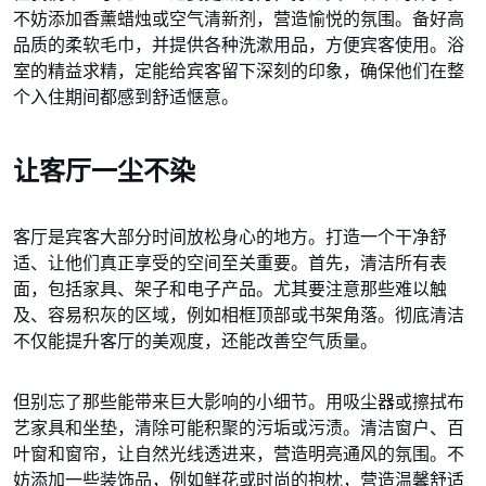
不妨添加香薰蜡烛或空气清新剂，营造愉悦的氛围。备好高
品质的柔软毛巾，并提供各种洗漱用品，方便宾客使用。浴
室的精益求精，定能给宾客留下深刻的印象，确保他们在整
个入住期间都感到舒适惬意。
让客厅一尘不染
客厅是宾客大部分时间放松身心的地方。打造一个干净舒
适、让他们真正享受的空间至关重要。首先，清洁所有表
面，包括家具、架子和电子产品。尤其要注意那些难以触
及、容易积灰的区域，例如相框顶部或书架角落。彻底清洁
不仅能提升客厅的美观度，还能改善空气质量。
但别忘了那些能带来巨大影响的小细节。用吸尘器或擦拭布
艺家具和坐垫，清除可能积聚的污垢或污渍。清洁窗户、百
叶窗和窗帘，让自然光线透进来，营造明亮通风的氛围。不
妨添加一些装饰品，例如鲜花或时尚的抱枕，营造温馨舒适