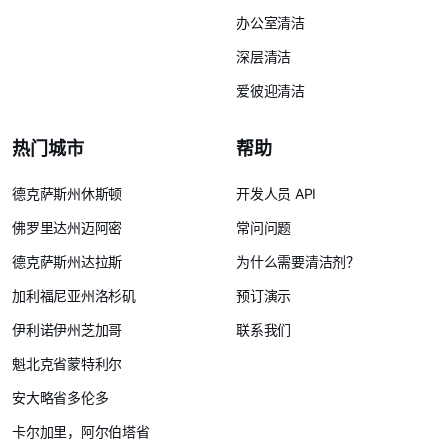
办公室清洁
深层清洁
爱彼迎清洁
热门城市
帮助
德克萨斯州休斯顿
开发人员 API
佛罗里达州迈阿密
常问问题
德克萨斯州达拉斯
为什么需要清洁剂？
加利福尼亚州洛杉矶
预订演示
伊利诺伊州芝加哥
联系我们
魁北克省蒙特利尔
安大略省多伦多
卡尔加里，阿尔伯塔省