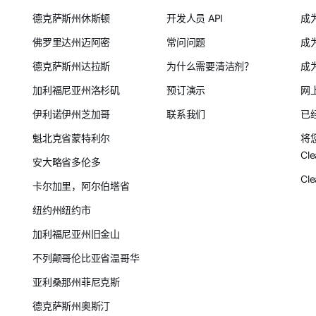
德克萨斯州休斯顿
开发人员 API
成
佛罗里达州迈阿密
常问问题
成
德克萨斯州达拉斯
为什么需要清洁剂？
成
加利福尼亚州洛杉矶
预订演示
网
伊利诺伊州芝加哥
联系我们
已
魁北克省蒙特利尔
将
Cle
安大略省多伦多
Cl
卡尔加里，阿尔伯塔省
纽约州纽约市
加利福尼亚州旧金山
不列颠哥伦比亚省温哥华
亚利桑那州菲尼克斯
德克萨斯州奥斯汀