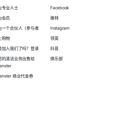
为专业人士
Facebook
为会员
推特
为一个合伙人（参与者
Instagram
上购物
领英
经加入我们了吗？登录
抖音
您的清洁业务出售给
俱乐部
anster
eanster 商业代金券