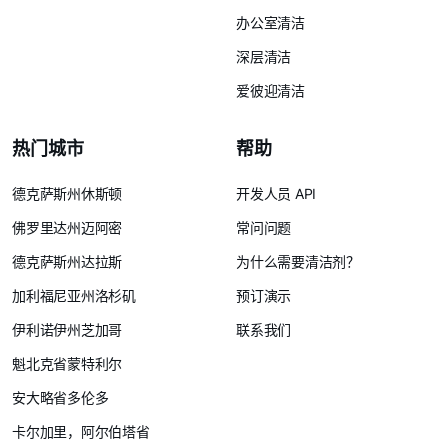
办公室清洁
深层清洁
爱彼迎清洁
热门城市
帮助
德克萨斯州休斯顿
开发人员 API
佛罗里达州迈阿密
常问问题
德克萨斯州达拉斯
为什么需要清洁剂？
加利福尼亚州洛杉矶
预订演示
伊利诺伊州芝加哥
联系我们
魁北克省蒙特利尔
安大略省多伦多
卡尔加里，阿尔伯塔省