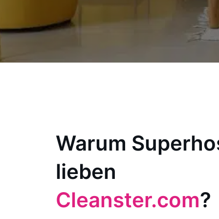
Warum Superho
lieben
Cleanster.com
?