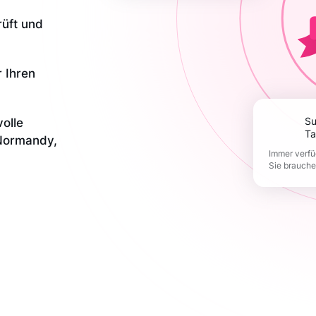
rüft und
r Ihren
olle
Support 365
Ta
 Normandy,
Immer verfü
Sie brauch