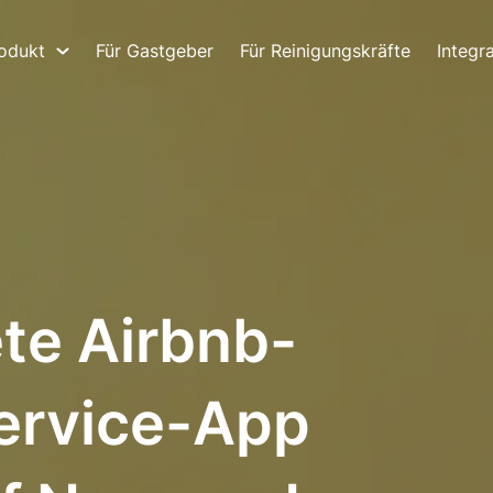
odukt
Für Gastgeber
Für Reinigungskräfte
Integr
te Airbnb-
ervice-App