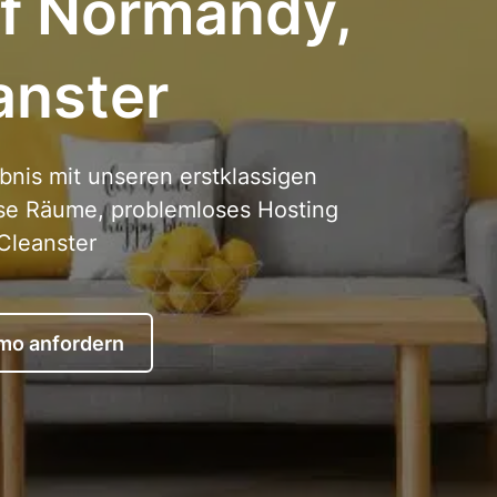
 of Normandy,
anster
bnis mit unseren erstklassigen
ose Räume, problemloses Hosting
 Cleanster
mo anfordern