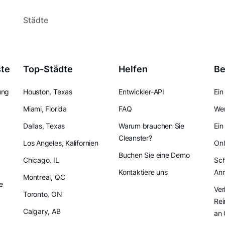
Städte
ste
Top-Städte
Helfen
Be
ung
Houston, Texas
Entwickler-API
Ein
Miami, Florida
FAQ
Wer
Dallas, Texas
Warum brauchen Sie
Ein
Cleanster?
Los Angeles, Kalifornien
Onl
Buchen Sie eine Demo
Chicago, IL
Sch
Kontaktiere uns
An
Montreal, QC
e
Ver
Toronto, ON
Rei
Calgary, AB
an 