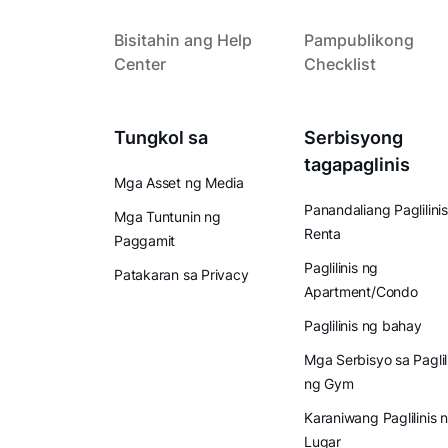
Bisitahin ang Help
Pampublikong
Center
Checklist
Tungkol sa
Serbisyong
tagapaglinis
Mga Asset ng Media
Panandaliang Paglilinis
Mga Tuntunin ng
Renta
Paggamit
Paglilinis ng
Patakaran sa Privacy
Apartment/Condo
Paglilinis ng bahay
Mga Serbisyo sa Paglil
ng Gym
Karaniwang Paglilinis 
Lugar