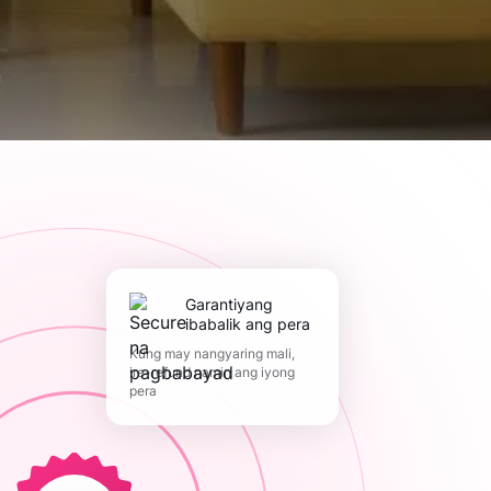
Garantiyang
ibabalik ang pera
Kung may nangyaring mali,
ire-refund namin ang iyong
pera