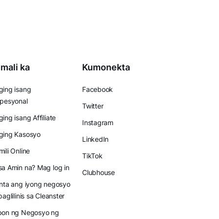
mali ka
Kumonekta
ing isang
Facebook
pesyonal
Twitter
ing isang Affiliate
Instagram
ging Kasosyo
LinkedIn
ili Online
TikTok
a Amin na? Mag log in
Clubhouse
nta ang iyong negosyo
paglilinis sa Cleanster
pon ng Negosyo ng