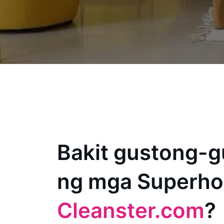
Bakit gustong-g
ng mga Superho
Cleanster.com
?