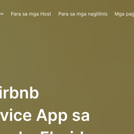
Para sa mga Host
Para sa mga naglilinis
Mga pa
irbnb
vice App sa