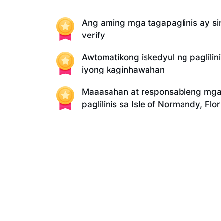
Ang aming mga tagapaglinis ay sin
verify
Awtomatikong iskedyul ng paglilin
iyong kaginhawahan
Maaasahan at responsableng mga 
paglilinis sa Isle of Normandy, Flor