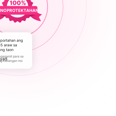
INOPROTEKTAHAN
5 araw sa
ang taon
gagamit para sa
ng kailangan mo