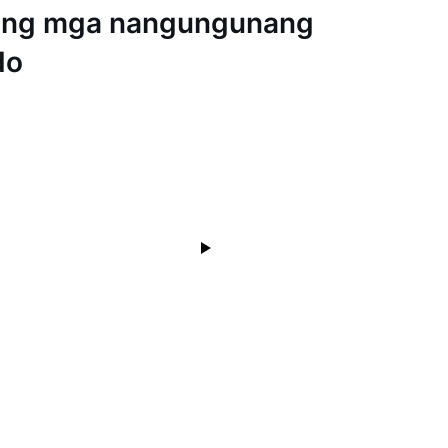
ang mga nangungunang
do