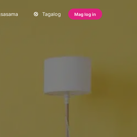
gsasama
Tagalog
Mag log in