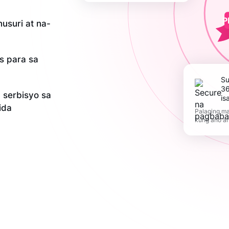
P
usuri at na-
is para sa
Suportahan ang
36
serbisyo sa
is
ida
Palaging ma
kung ano a