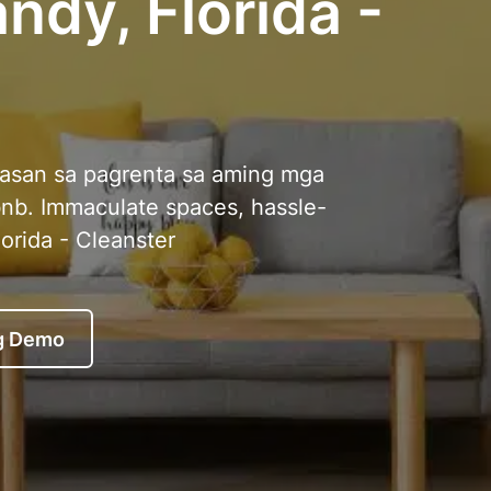
ndy, Florida -
nasan sa pagrenta sa aming mga
nb. Immaculate spaces, hassle-
lorida - Cleanster
g Demo