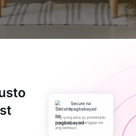
usto
Secure na
st
pagbabayad
Ang iyong pera ay protektado
hanggang sa matanggap mo
ang serbisyo