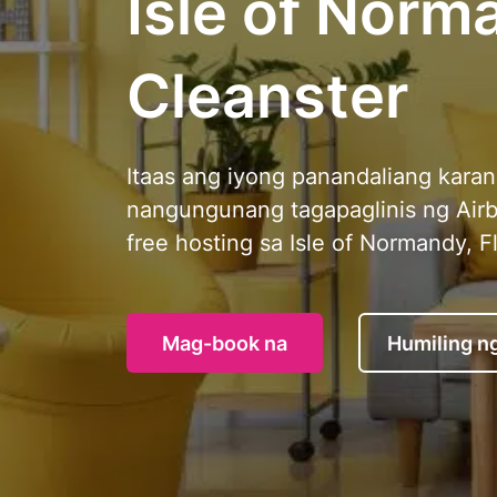
Isle of Norma
Cleanster
Itaas ang iyong panandaliang kara
nangungunang tagapaglinis ng Airb
free hosting sa Isle of Normandy, F
Mag-book na
Humiling n