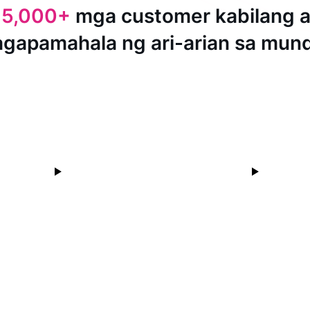
15,000+
mga customer kabilang 
agapamahala ng ari-arian sa mun