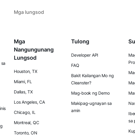
Mga lungsod
Mga
Tulong
Su
Nangungunang
Developer API
Mag
Lungsod
Pro
 sa
FAQ
Houston, TX
Mag
Bakit Kailangan Mo ng
Miami, FL
Cleanster?
Ma
Dallas, TX
Mag-book ng Demo
Mam
Los Angeles, CA
Makipag-ugnayan sa
Nas
inis
amin
Chicago, IL
Ibe
sa 
Montreal, QC
ng
Ku
Toronto, ON