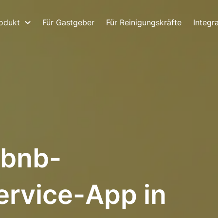
odukt
Für Gastgeber
Für Reinigungskräfte
Integr
rbnb-
ervice-App in