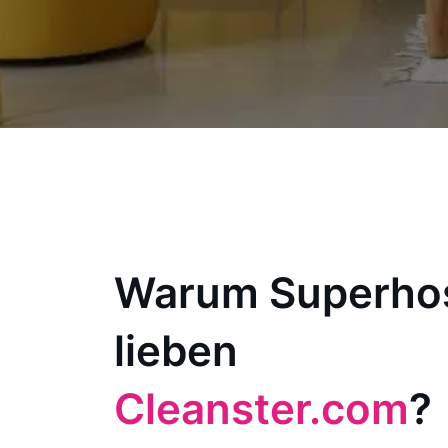
Warum Superho
lieben
Cleanster.com
?