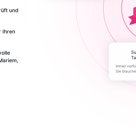
rüft und
r Ihren
olle
Support 365
Ta
 Mariem,
Immer verfü
Sie brauch