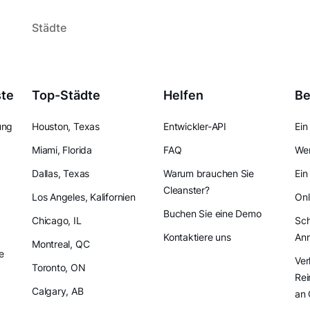
Städte
ste
Top-Städte
Helfen
Be
ung
Houston, Texas
Entwickler-API
Ein
Miami, Florida
FAQ
Wer
Dallas, Texas
Warum brauchen Sie
Ein
Cleanster?
Los Angeles, Kalifornien
Onl
Buchen Sie eine Demo
Chicago, IL
Sch
Kontaktiere uns
An
Montreal, QC
e
Ver
Toronto, ON
Rei
Calgary, AB
an 