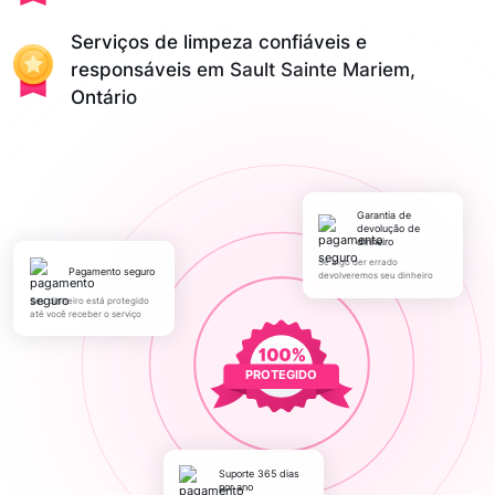
Serviços de limpeza confiáveis e
responsáveis em Sault Sainte Mariem,
Ontário
Garantia de
devolução de
dinheiro
Se algo der errado
pagamento seguro
devolveremos seu dinheiro
Seu dinheiro está protegido
até você receber o serviço
PROTEGIDO
Suporte 365 dias
por ano