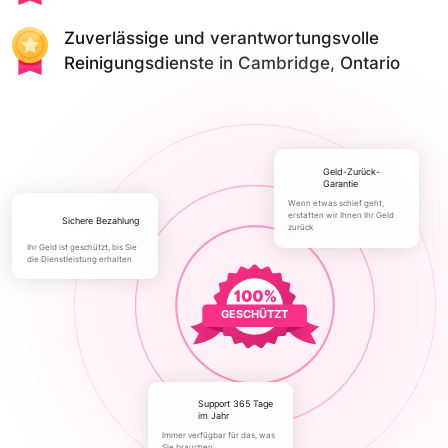
Zuverlässige und verantwortungsvolle
Reinigungsdienste in Cambridge, Ontario
Geld-Zurück-
Garantie
Wenn etwas schief geht,
erstatten wir Ihnen Ihr Geld
Sichere Bezahlung
zurück
Ihr Geld ist geschützt, bis Sie
die Dienstleistung erhalten
GESCHÜTZT
Support 365 Tage
im Jahr
Immer verfügbar für das, was
Sie brauchen