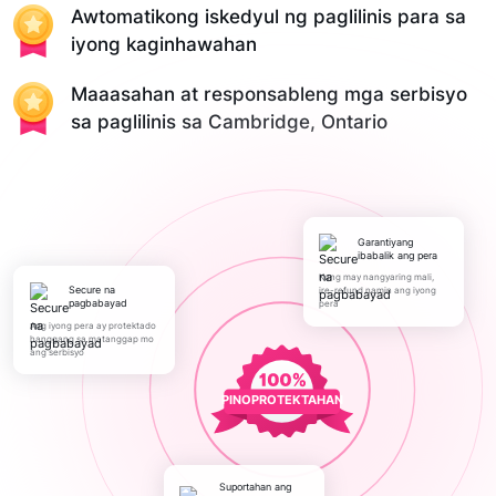
Awtomatikong iskedyul ng paglilinis para sa
iyong kaginhawahan
Maaasahan at responsableng mga serbisyo
sa paglilinis sa Cambridge, Ontario
Garantiyang
ibabalik ang pera
Kung may nangyaring mali,
Secure na
ire-refund namin ang iyong
pagbabayad
pera
Ang iyong pera ay protektado
hanggang sa matanggap mo
ang serbisyo
PINOPROTEKTAHAN
Suportahan ang