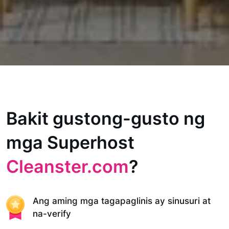
Bakit gustong-gusto ng
mga Superhost
Cleanster.com
?
Ang aming mga tagapaglinis ay sinusuri at
na-verify