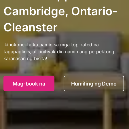
Cambridge, Ontario-
Cleanster
Ikinokonekta ka namin sa mga top-rated na
tagapaglinis, at tinitiyak din namin ang perpektong
karanasan ng bisita!
Mag-book na
Humiling ng Demo