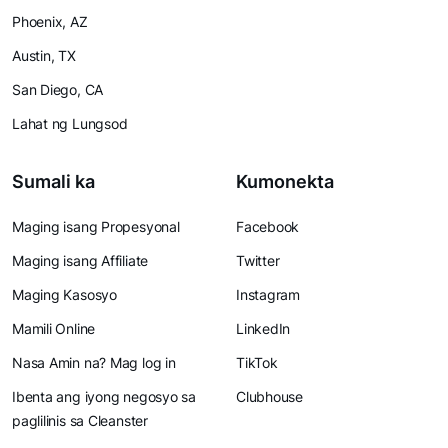
Phoenix, AZ
Austin, TX
San Diego, CA
Lahat ng Lungsod
Sumali ka
Kumonekta
Maging isang Propesyonal
Facebook
Maging isang Affiliate
Twitter
Maging Kasosyo
Instagram
Mamili Online
LinkedIn
Nasa Amin na? Mag log in
TikTok
Ibenta ang iyong negosyo sa
Clubhouse
paglilinis sa Cleanster