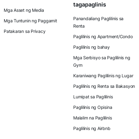
tagapaglinis
Mga Asset ng Media
Panandaliang Paglilinis sa
Mga Tuntunin ng Paggamit
Renta
Patakaran sa Privacy
Paglilinis ng Apartment/Condo
Paglilinis ng bahay
Mga Serbisyo sa Paglilinis ng
Gym
Karaniwang Paglilinis ng Lugar
Paglilinis ng Renta sa Bakasyon
Lumipat sa Paglilinis
Paglilinis ng Opisina
Malalim na Paglilinis
Paglilinis ng Airbnb