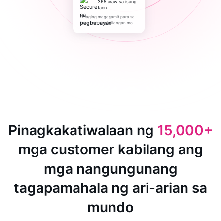
365 araw sa isang
taon
Palaging magagamit para sa
kung ano ang kailangan mo
Pinagkakatiwalaan ng
15,000+
mga customer kabilang ang
mga nangungunang
tagapamahala ng ari-arian sa
mundo