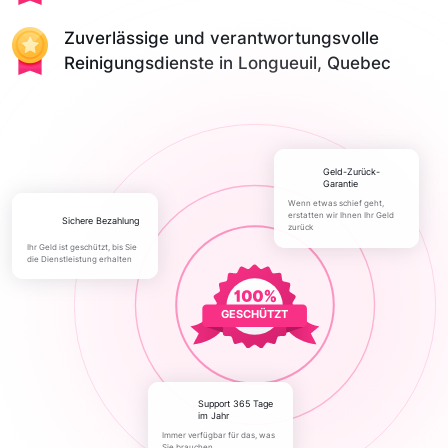
Zuverlässige und verantwortungsvolle
Reinigungsdienste in Longueuil, Quebec
Geld-Zurück-
Garantie
Wenn etwas schief geht,
erstatten wir Ihnen Ihr Geld
Sichere Bezahlung
zurück
Ihr Geld ist geschützt, bis Sie
die Dienstleistung erhalten
GESCHÜTZT
Support 365 Tage
im Jahr
Immer verfügbar für das, was
Sie brauchen